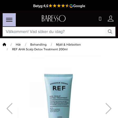
Hem
Hår
Behandling
Mjäll & Hårbotten
REF AHA Scalp Detox Treatment 200ml
×
Passar din varukorg