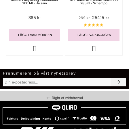
Kerasilk Repairing Conditioner
REF Intense Hydrate Shampoo
200 Ml - Balsam
285ml - Schampo
385 kr
254,15 kr
299 kr
LÄGG I VARUKORGEN
LÄGG I VARUKORGEN
Prenumerera på vårt nyhetsbrev
↩
Right of withdrawal