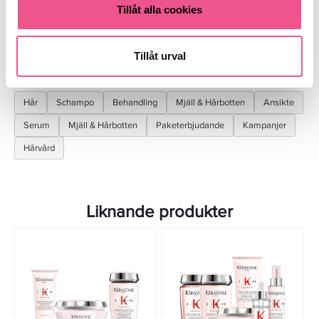
Tillåt alla cookies
Recensioner
Tillåt urval
Finns i:
Hår
Schampo
Behandling
Mjäll & Hårbotten
Ansikte
Serum
Mjäll & Hårbotten
Paketerbjudande
Kampanjer
Hårvård
Liknande produkter