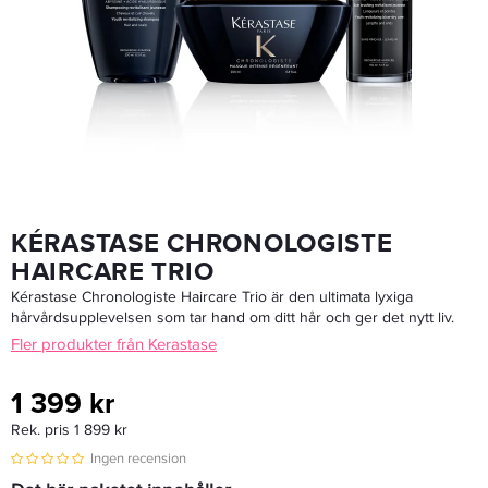
Maria Nila Head & Hair Heal Care Duo 2x500 Ml
669 kr
Rek. pris 849 kr
LÄGG I VARUKORGEN
KÉRASTASE CHRONOLOGISTE
HAIRCARE TRIO
Kérastase Chronologiste Haircare Trio är den ultimata lyxiga
hårvårdsupplevelsen som tar hand om ditt hår och ger det nytt liv.
Fler produkter från Kerastase
1 399 kr
Rek. pris 1 899 kr
Ingen recension