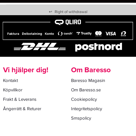
↩
Right of withdrawal
Vi hjälper dig!
Om Baresso
Kontakt
Baresso Magasin
Köpvillkor
Om Baresso.se
Frakt & Leverans
Cookiepolicy
Ångerrätt & Returer
Integritetspolicy
Smspolicy