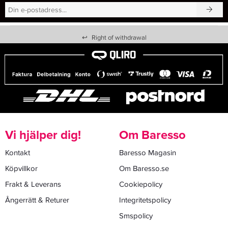
↩
Right of withdrawal
Vi hjälper dig!
Om Baresso
Kontakt
Baresso Magasin
Köpvillkor
Om Baresso.se
Frakt & Leverans
Cookiepolicy
Ångerrätt & Returer
Integritetspolicy
Smspolicy