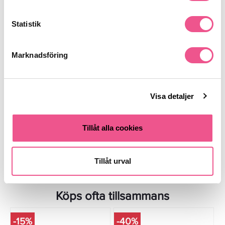
Statistik
Marknadsföring
Lanza Neem Plant Silk Serum
Davines OI All In One Milk 50ml
100ml 2st
479 kr
151,20 kr
Rek. pris 658 kr
189 kr
Visa detaljer
LÄGG I VARUKORGEN
LÄGG I VARUKORGEN
Tillåt alla cookies
Tillåt urval
Köps ofta tillsammans
-15%
-40%
-