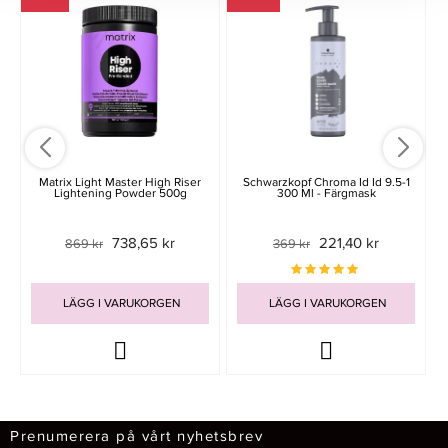
Matrix Light Master High Riser
Schwarzkopf Chroma Id Id 9.5-1
Lightening Powder 500g
300 Ml - Färgmask
738,65 kr
221,40 kr
869 kr
369 kr
LÄGG I VARUKORGEN
LÄGG I VARUKORGEN
Prenumerera på vårt nyhetsbrev