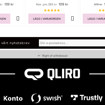
139 kr
109 kr
kr
Rek. pris 385 kr
619 kr
RGEN
LÄGG I VARUKORGEN
LÄGG I VAR
 vårt nyhetsbrev
↩
Right of withdrawal