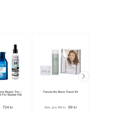
me Repair Trio –
Fanola No More Travel Kit
Wella Profess
d För Skadat Hår
724 kr
99 kr
r
Rek. pris 149 kr
Rek. pri