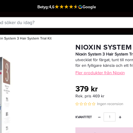
in System 3 Hair System Trial Kit
Passar din varukorg
NIOXIN SYSTEM 
Nioxin System 3 Hair System Tri
utvecklat för färgat, tunt till n
för en fylligare känsla och ett fr
Fler produkter från Nioxin
379 kr
Rek. pris 469 kr
Ingen recension
−
+
KVANTITET