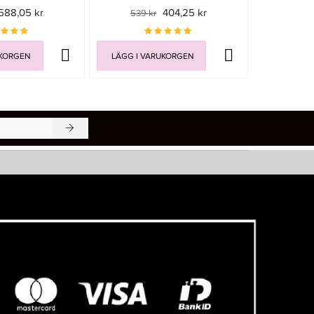
588,05 kr
404,25 kr
539 kr
Rek. pri
UKORGEN
LÄGG I VARUKORGEN
LÄGG I V