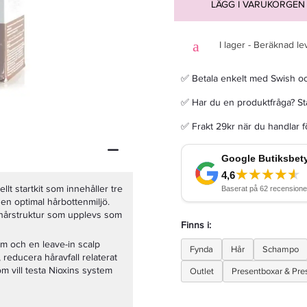
LÄGG I VARUKORGEN
I lager - Beräknad le
✅ Betala enkelt med Swish o
Nioxin Anti-Hairloss Treatment 70 Ml
✅ Har du en produktfråga? Sta
721,65 kr
849 kr
✅ Frakt 29kr när du handlar 
LÄGG I VARUKORGEN
llt startkit som innehåller tre
a en optimal hårbottenmiljö.
nn hårstruktur som upplevs som
Finns i:
am och en leave-in scalp
Fynda
Hår
Schampo
 reducera håravfall relaterat
som vill testa Nioxins system
Outlet
Presentboxar & Pre