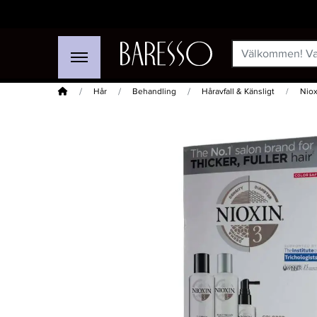
Hem
Hår
Behandling
Håravfall & Känsligt
Niox
-15%