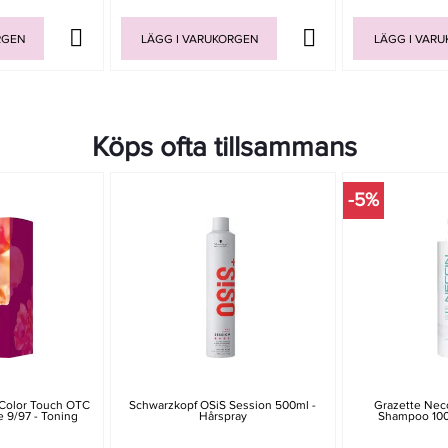
RGEN
LÄGG I VARUKORGEN
LÄGG I VAR
Köps ofta tillsammans
-5%
 Color Touch OTC
Schwarzkopf OSiS Session 500ml -
Grazette Necc
 9/97 - Toning
Hårspray
Shampoo 100