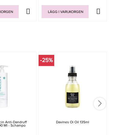
UKORGEN
LÄGG I VARUKORGEN
LÄGG I V
-25%
in Anti-Dandruff
Davines Oi Oil 135ml
Maria Nil
0 Ml - Schampo