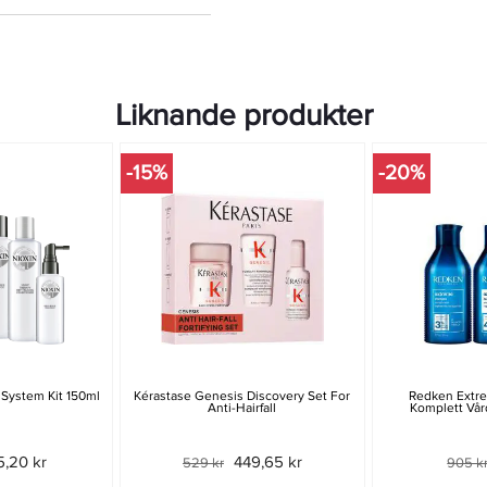
Liknande produkter
-15%
-20%
 System Kit 150ml
Kérastase Genesis Discovery Set For
Redken Extre
Anti-Hairfall
Komplett Vår
5,20 kr
449,65 kr
529 kr
905 k