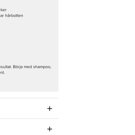
rker
rar hårbotten
esultat. Börja med shampoo,
nt.