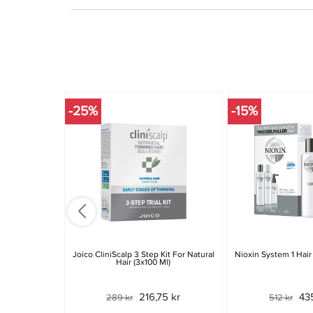
-25%
-15%
Joico CliniScalp 3 Step Kit For Natural
Nioxin System 1 Hair
Hair (3x100 Ml)
216,75 kr
43
289 kr
512 kr