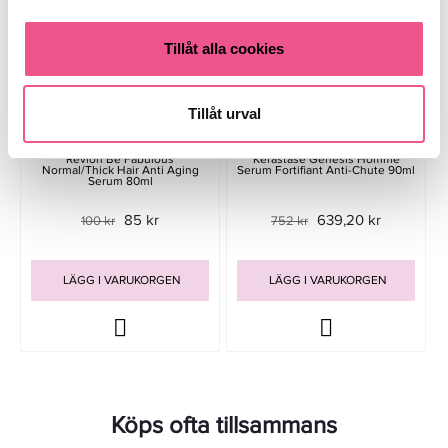
Tillåt alla cookies
Tillåt urval
Revlon Be Fabulous
Kérastase Genesis Homme
Normal/Thick Hair Anti Aging
Serum Fortifiant Anti-Chute 90ml
Serum 80ml
85 kr
639,20 kr
100 kr
752 kr
LÄGG I VARUKORGEN
LÄGG I VARUKORGEN
Köps ofta tillsammans