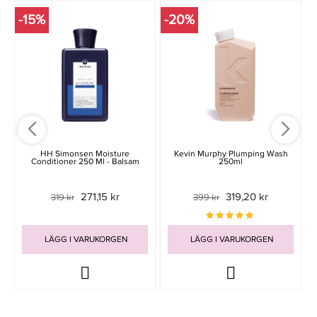
-15%
-20%
HH Simonsen Moisture
Kevin Murphy Plumping Wash
Conditioner 250 Ml - Balsam
250ml
271,15 kr
319,20 kr
319 kr
399 kr
LÄGG I VARUKORGEN
LÄGG I VARUKORGEN