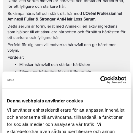
Detta lätta serum motverkar håravfall och förstärker hårfibrerna,
för ett fylligare och starkare hår.
Bekämpa håravfall och stärk ditt hår med
L'Oréal Professionnel
Aminexil Fuller & Stronger Anti-Hair Loss Serum
.
Detta serum är formulerat med Aminexil, en aktiv ingrediens
som hjälper till att stimulera hårbotten och förbättra hårfästen för
ett starkare och fylligare hår.
Perfekt för dig som vill motverka håravfall och ge håret mer
volym.
Fördelar:
Minskar håravfall och stärker hårfästen
Stimulerar hårbotten för ett fylligare hår
Ger mer volym och styrka
Lämplig för alla hårtyper som upplever håravfall
Användning:
Applicera serumet direkt på hårbotten och
Denna webbplats använder cookies
massera försiktigt. Låt verka utan att skölja.
Vi använder enhetsidentifierare för att anpassa innehållet
Återuppbygg ditt hår och ge det en fylligare, starkare känsla
och annonserna till användarna, tillhandahålla funktioner
med varje användning!
för sociala medier och analysera vår trafik. Vi
Se mer
vidarebefordrar även sådana identifierare och annan