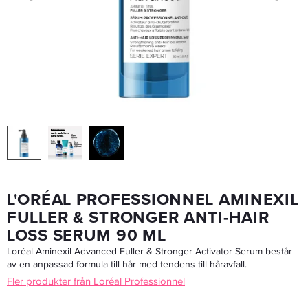
Maria Nila Shaping Heat Spray 100ml
179 kr
LÄGG I VARUKORGEN
L'ORÉAL PROFESSIONNEL AMINEXIL
FULLER & STRONGER ANTI-HAIR
LOSS SERUM 90 ML
Loréal Aminexil Advanced Fuller & Stronger Activator Serum består
av en anpassad formula till hår med tendens till håravfall.
Fler produkter från Loréal Professionnel