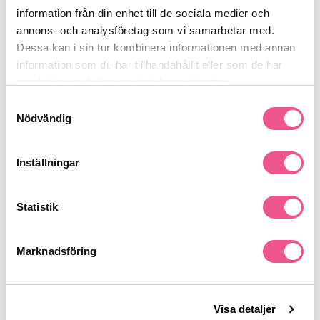
information från din enhet till de sociala medier och
annons- och analysföretag som vi samarbetar med.
Produktdetaljer
Dessa kan i sin tur kombinera informationen med annan
information som du har tillhandahållit eller som de har
samlat in när du har använt deras tjänster.
Recensioner
Samtyckesval
Nödvändig
Finns i:
Inställningar
Hår
Behandling
Styling
Håravfall & Känsligt
Leave-in & Serum
Statistik
Marknadsföring
Liknande produkter
-15%
-15%
Visa detaljer