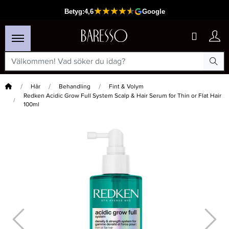
Hem
Hår
Behandling
Fint & Volym
Redken Acidic Grow Full System Scalp & Hair Serum for Thin or Flat Hair
100ml
×
Passar din varukorg
-15%