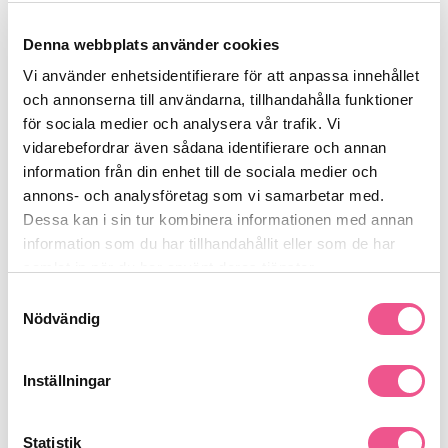
Stärker tunt och platt hår från rot till topp
Förbättrar känslan av densitet
Stödjer en hälsosam hårbotten
Denna webbplats använder cookies
Lätt formula som inte tynger ner
Vi använder enhetsidentifierare för att anpassa innehållet
Professionell behandling 100ml
och annonserna till användarna, tillhandahålla funktioner
Användning
för sociala medier och analysera vår trafik. Vi
vidarebefordrar även sådana identifierare och annan
Applicera direkt i hårbotten och längder i handdukstorkat eller
information från din enhet till de sociala medier och
torrt hår. Massera försiktigt in och låt verka utan att skölja ur.
Använd regelbundet för bästa resultat.
annons- och analysföretag som vi samarbetar med.
Redken Acidic Grow Full System Scalp & Hair Serum for Thin or
Dessa kan i sin tur kombinera informationen med annan
Flat Hair 100ml är det perfekta valet för dig som vill ge tunt hår
information som du har tillhandahållit eller som de har
mer styrka, fyllighet och en friskare känsla från grunden.
samlat in när du har använt deras tjänster.
Se mer
Samtyckesval
Nödvändig
Produktdetaljer
Inställningar
Recensioner
Statistik