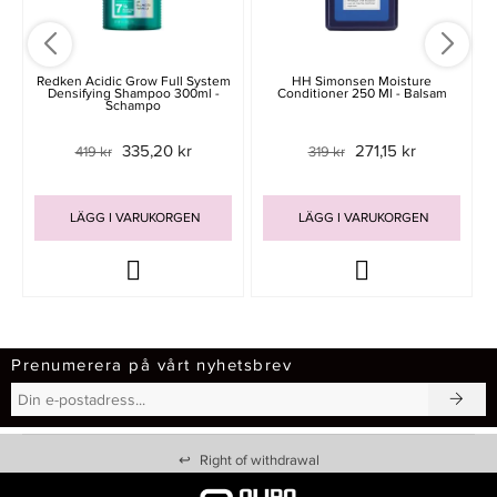
Redken Acidic Grow Full System
HH Simonsen Moisture
Densifying Shampoo 300ml -
Conditioner 250 Ml - Balsam
Schampo
335,20 kr
271,15 kr
419 kr
319 kr
LÄGG I VARUKORGEN
LÄGG I VARUKORGEN
Prenumerera på vårt nyhetsbrev
↩
Right of withdrawal