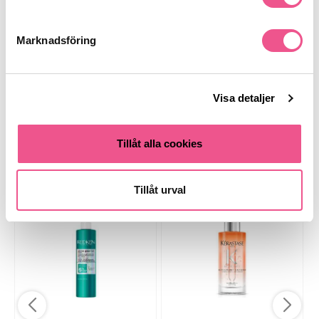
Marknadsföring
Finns i:
Hår
Behandling
Styling
Fint & Volym
Leave-in & Serum
Visa detaljer
Tillåt alla cookies
Liknande produkter
Tillåt urval
-20%