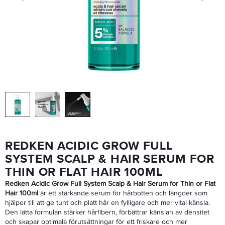
Olaplex No.5 Bond Maintenance Conditioner 100ml - Balsam
186,15 kr
219 kr
LÄGG I VARUKORGEN
REDKEN ACIDIC GROW FULL
SYSTEM SCALP & HAIR SERUM FOR
THIN OR FLAT HAIR 100ML
Redken Acidic Grow Full System Scalp & Hair Serum for Thin or Flat
Hair 100ml
är ett stärkande serum för hårbotten och längder som
hjälper till att ge tunt och platt hår en fylligare och mer vital känsla.
Den lätta formulan stärker hårfibern, förbättrar känslan av densitet
och skapar optimala förutsättningar för ett friskare och mer