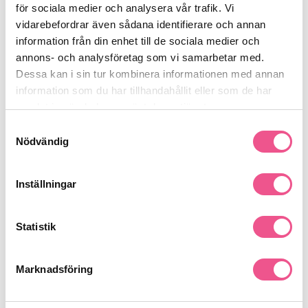
• Uppfräschad, balanserad hårbottenmiljö som främjar sund
för sociala medier och analysera vår trafik. Vi
hårväxt.
vidarebefordrar även sådana identifierare och annan
• Färre avbrutna hårstrån och en starkare, mer motståndskraftig
information från din enhet till de sociala medier och
känsla.
annons- och analysföretag som vi samarbetar med.
Se mer
Dessa kan i sin tur kombinera informationen med annan
information som du har tillhandahållit eller som de har
samlat in när du har använt deras tjänster.
Produktdetaljer
Samtyckesval
Nödvändig
Recensioner
Inställningar
Finns i:
Statistik
Hår
Behandling
Fint & Volym
Marknadsföring