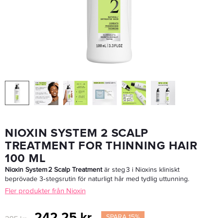
Nioxin System 2 Shampoo For Thinning Hair 300 Ml - Schampo
242,25 kr
285 kr
LÄGG I VARUKORGEN
NIOXIN SYSTEM 2 SCALP
TREATMENT FOR THINNING HAIR
100 ML
Nioxin System 2 Scalp Treatment
är steg 3 i Nioxins kliniskt
beprövade 3‑stegsrutin för naturligt hår med tydlig uttunning.
Fler produkter från Nioxin
242,25 kr
SPARA 15%