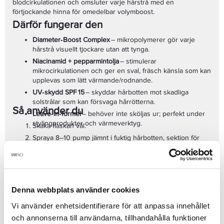
blodcirkulationen och omsluter varje hårstrå med en
förtjockande hinna för omedelbar volymboost.
Därför fungerar den
Diameter‑Boost Complex
– mikropolymerer gör varje
hårstrå visuellt tjockare utan att tynga.
Niacinamid + pepparmintolja
– stimulerar
mikrocirkulationen och ger en sval, fräsch känsla som kan
upplevas som lätt värmande/rodnande.
UV‑skydd SPF 15
– skyddar hårbotten mot skadliga
solstrålar som kan försvaga hårrötterna.
Så använder du
Leave‑in‑formel
– behöver inte sköljas ur; perfekt under
stylingprodukter och värmeverktyg.
Skaka flaskan väl.
Spraya 8–10 pump jämnt i fuktig hårbotten, sektion för
sektion.
Massera lätt. Låt produkten stanna kvar och styla som
vanligt.
Använd dagligen tillsammans med
Nioxin System 2
Denna webbplats använder cookies
Shampoo
och
Conditioner
för maximal fyllighet.
Vad du kan förvänta dig
Vi använder enhetsidentifierare för att anpassa innehållet
• Synligt tätare hår efter fyra veckors daglig användning.
och annonserna till användarna, tillhandahålla funktioner