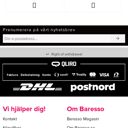
Prenumerera på vårt nyhetsbrev
↩
Right of withdrawal
Vi hjälper dig!
Om Baresso
Kontakt
Baresso Magasin
Köpvillkor
Om Baresso.se