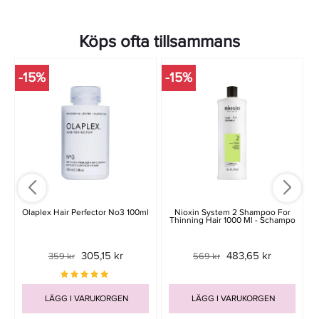
Köps ofta tillsammans
-15%
-15%
-
Olaplex Hair Perfector No3 100ml
Nioxin System 2 Shampoo For
Thinning Hair 1000 Ml - Schampo
305,15 kr
483,65 kr
359 kr
569 kr
LÄGG I VARUKORGEN
LÄGG I VARUKORGEN