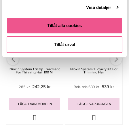
Liknande produkter
Visa detaljer
-15%
Tillåt alla cookies
Tillåt urval
Nioxin System 1 Scalp Treatment
Nioxin System 1 Loyalty Kit For
For Thinning Hair 100 Ml
Thinning Hair
242,25 kr
539 kr
285 kr
Rek. pris 639 kr
LÄGG I VARUKORGEN
LÄGG I VARUKORGEN