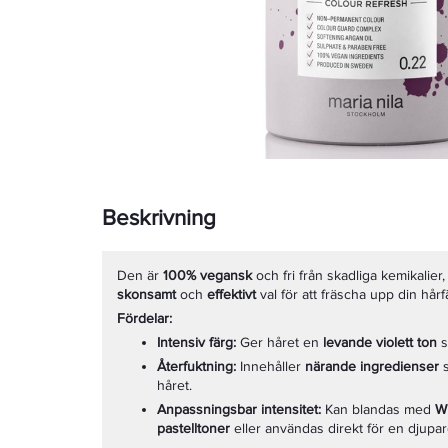
Beskrivning
Den är
100% vegansk
och fri från skadliga kemikalier, v
skonsamt
och
effektivt
val för att fräscha upp din hårf
Fördelar:
Intensiv färg:
Ger håret en
levande violett ton
s
Återfuktning:
Innehåller
närande ingredienser
håret.
Anpassningsbar intensitet:
Kan blandas med
W
pastelltoner
eller användas direkt för en djupar