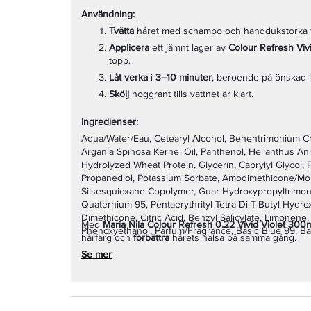
Användning:
Tvätta
håret med schampo och handdukstorka fö
Applicera
ett jämnt lager av
Colour Refresh Vivi
topp.
Låt verka
i
3–10 minuter
, beroende på önskad i
Skölj
noggrant tills vattnet är klart.
Ingredienser:
Aqua/Water/Eau, Cetearyl Alcohol, Behentrimonium Chl
Argania Spinosa Kernel Oil, Panthenol, Helianthus An
Hydrolyzed Wheat Protein, Glycerin, Caprylyl Glycol, 
Propanediol, Potassium Sorbate, Amodimethicone/Mo
Silsesquioxane Copolymer, Guar Hydroxypropyltrimoni
Quaternium-95, Pentaerythrityl Tetra-Di-T-Butyl Hydr
Dimethicone, Citric Acid, Benzyl Salicylate, Limonene, L
Med
Maria Nila Colour Refresh 0.22 Vivid Violet 300
Phenoxyethanol, Parfum/Fragrance, Basic Blue 99, Ba
hårfärg och
förbättra
hårets hälsa på samma gång.
Se mer