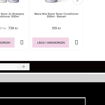
r Silver 2x Shampoo
Maria Nila Sheer Silver Conditioner
Maria Nila
ditioner 300ml
300ml - Balsam
Shampoo 350m
739 kr
319 kr
27 kr
Rek. pri
UKORGEN
LÄGG I VARUKORGEN
LÄGG I V