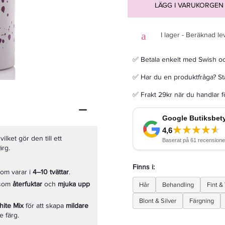
LÄGG I VARUKORGEN
I lager - Beräknad le
✅ Betala enkelt med Swish o
Cutrin HOHDE Silver Blond Shampoo 250 Ml - Schampo
✅ Har du en produktfråga? Sta
242,25 kr
285 kr
✅ Frakt 29kr när du handlar 
LÄGG I VARUKORGEN
ilket gör den till ett
ärg.
Finns i:
om varar i
4–10 tvättar
.
som
återfuktar
och
mjuka upp
Hår
Behandling
Fint &
Blont & Silver
Färgning
hite Mix
för att skapa
mildare
e färg.