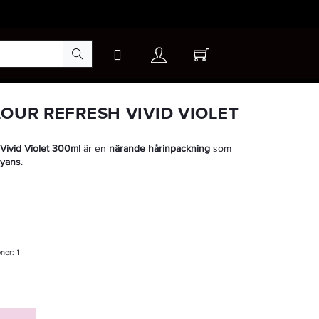
×
LOUR REFRESH VIVID VIOLET
 Vivid Violet 300ml
är en
närande hårinpackning
som
nyans
.
oner:
1