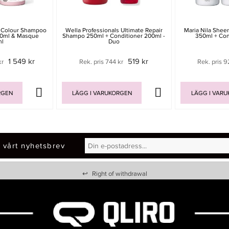
s Colour Shampoo
Wella Professionals Ultimate Repair
Maria Nila Shee
00ml & Masque
Shampo 250ml + Conditioner 200ml -
350ml + Con
ml
Duo
1 549 kr
519 kr
kr
Rek. pris 744 kr
Rek. pris 9
RGEN
LÄGG I VARUKORGEN
LÄGG I VAR
 vårt nyhetsbrev
↩
Right of withdrawal