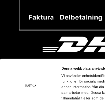
Denna webbplats använde
Vi använder enhetsidentifie
Vi hjälper dig!
Om Ba
funktioner för sociala medi
Kontakt
Baresso 
annan information från din
Köpvillkor
Om Bares
samarbetar med. Dessa kan
Frakt & Leverans
Cookiepol
tillhandahållit eller som d
Ångerrätt & Returer
Integritets