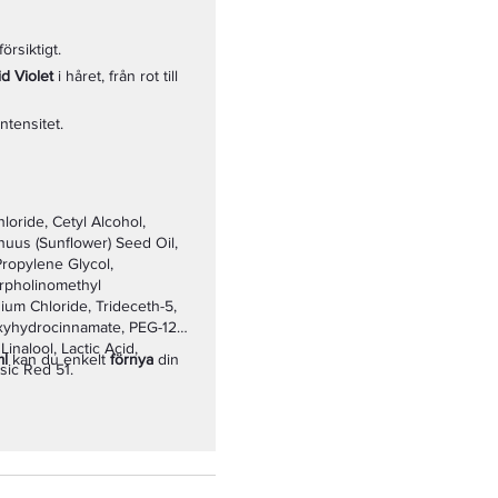
rsiktigt.
d Violet
i håret, från rot till
ntensitet.
oride, Cetyl Alcohol,
nuus (Sunflower) Seed Oil,
Propylene Glycol,
rpholinomethyl
um Chloride, Trideceth-5,
oxyhydrocinnamate, PEG-12
inalool, Lactic Acid,
ml
kan du enkelt
förnya
din
sic Red 51.