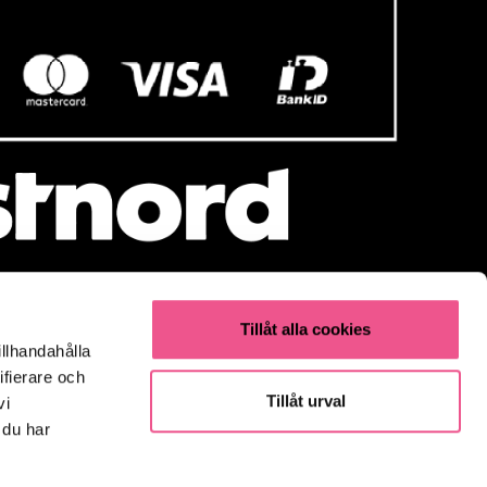
Tillåt alla cookies
illhandahålla
Populärt
ifierare och
Olaplex
Tillåt urval
vi
Kevin Murphy
 du har
K18
Elverktyg & Klippmaskiner