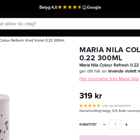
 Colour Refresh Vivid Violet 0.22 300ml
Passar din varukorg
MARIA NILA CO
0.22 300ML
Maria Nila Colour Refresh 0.22
ger ditt hår en
levande violett 
Fler produkter från Maria Nila
319 kr
Läs recensionen
Genomsnittligt betyg:
5
/5 Antal recensi
−
+
KVANTITET