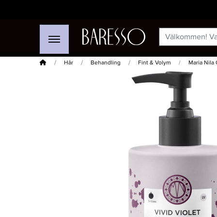
Hem
Hår
Behandling
Fint & Volym
Maria Nila
-15%