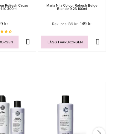
our Refresh Cacao
Maria Nila Colour Refresh Beige
Maria Nila Co
 4.10 300ml
Blonde 9.23 100ml
1
19 kr
149 kr
Rek. pris 189 kr
Rek. pri
UKORGEN
LÄGG I VARUKORGEN
LÄGG I V