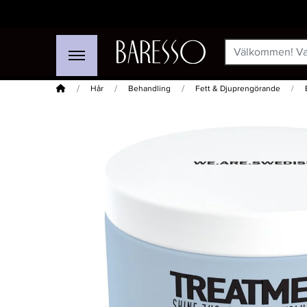
Hem
Hår
Behandling
Fett & Djuprengörande