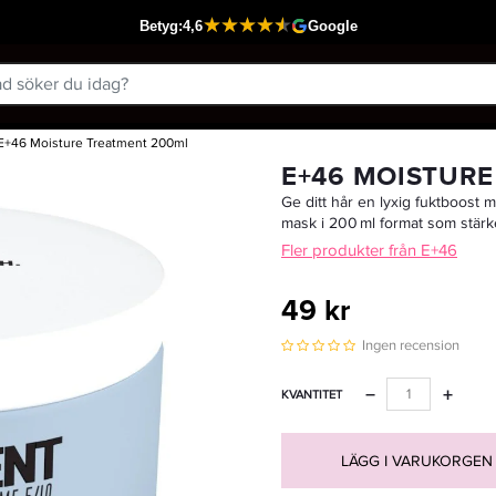
E+46 Moisture Treatment 200ml
Passar din varukorg
E+46 MOISTURE
Ge ditt hår en lyxig fuktboost
mask i 200 ml format som stärker
Fler produkter från E+46
49 kr
Ingen recension
−
+
KVANTITET
LÄGG I VARUKORGEN