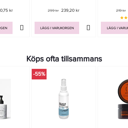
0,75 kr
239,20 kr
299 kr
219 kr
RGEN
LÄGG I VARUKORGEN
LÄGG I VAR
Köps ofta tillsammans
-55%