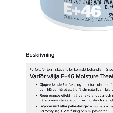
Beskrivning
Perfekt för torrt, skadat eller kemiskt behandlat hår
Varför välja E+46 Moisture Tre
Djupverkande återfuktning
– rik formula med f
som hjälper håret att återfå sin naturliga mjukh
Reparerande effekt
– vårdar sköra toppar och m
håret känns starkare och mer motståndskraftigt
Skyddar mot yttre påfrestningar
– motverkar ne
värmestyling, UV-strålning och miljöfaktorer.