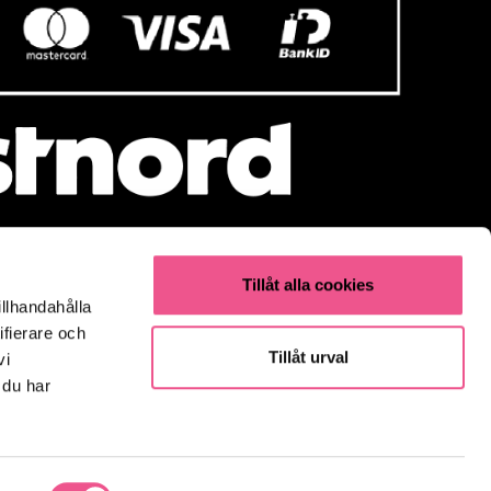
Tillåt alla cookies
illhandahålla
Populärt
ifierare och
Olaplex
Tillåt urval
vi
Kevin Murphy
 du har
K18
Elverktyg & Klippmaskiner
Parfym
Fynda