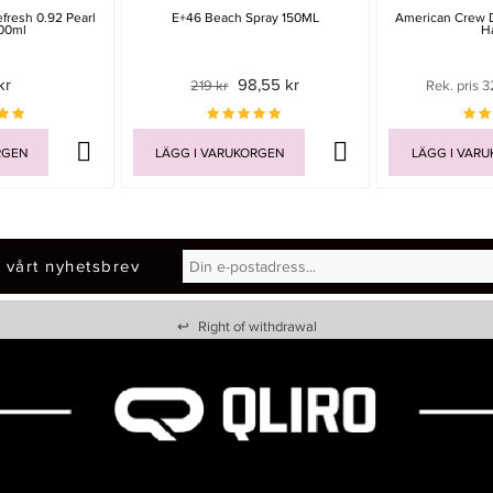
efresh 0.92 Pearl
E+46 Beach Spray 150ML
American Crew D
300ml
H
kr
98,55 kr
219 kr
Rek. pris 3
RGEN
LÄGG I VARUKORGEN
LÄGG I VAR
 vårt nyhetsbrev
↩
Right of withdrawal