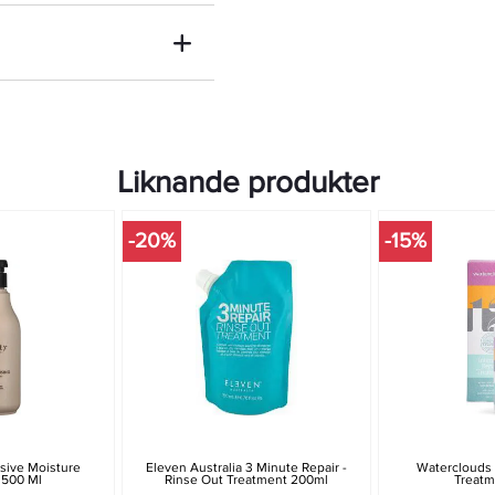
Liknande produkter
-20%
-15%
usive Moisture
Eleven Australia 3 Minute Repair -
Waterclouds 
 500 Ml
Rinse Out Treatment 200ml
Treatm