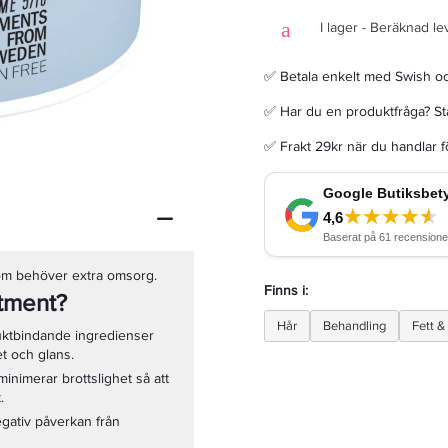
I lager - Beräknad le
✅ Betala enkelt med Swish o
✅ Har du en produktfråga? Sta
W7 Kiss Lipstick The Reds Ruby Red 3g
✅ Frakt 29kr när du handlar 
25 kr
LÄGG I VARUKORGEN
 som behöver extra omsorg.
Finns i:
atment?
Hår
Behandling
Fett &
uktbindande ingredienser
et och glans.
inimerar brottslighet så att
.
gativ påverkan från