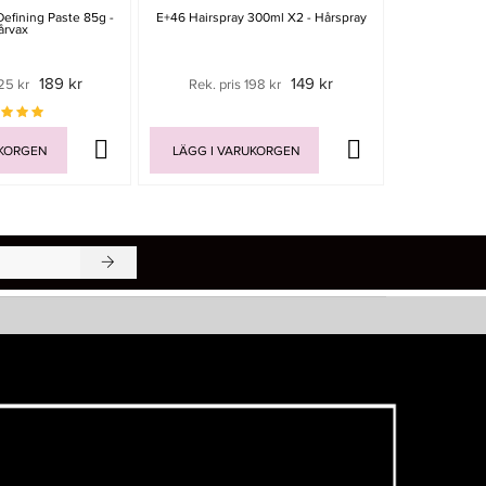
efining Paste 85g -
E+46 Hairspray 300ml X2 - Hårspray
Lanza Healin
årvax
Sil
189 kr
149 kr
25 kr
Rek. pris 198 kr
Rek. pri
UKORGEN
LÄGG I VARUKORGEN
LÄGG I V