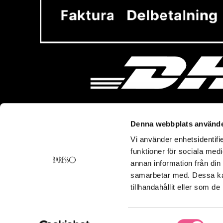
Denna webbplats använde
Vi använder enhetsidentifie
Vi hjälper dig!
Om Ba
funktioner för sociala medi
Kontakt
Baresso 
annan information från din
Köpvillkor
Om Bares
samarbetar med. Dessa kan
Frakt & Leverans
Cookiepol
tillhandahållit eller som d
Ångerrätt & Returer
Integritets
Smspolicy
Samtyckesval