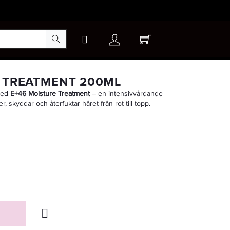
×
 TREATMENT 200ML
 med
E+46 Moisture Treatment
– en intensivvårdande
, skyddar och återfuktar håret från rot till topp.
-15%