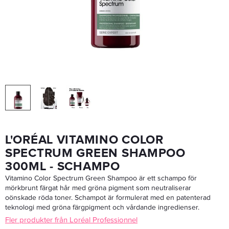
Davines OI All In One Milk 135ml
319,20 kr
399 kr
LÄGG I VARUKORGEN
L'ORÉAL VITAMINO COLOR
SPECTRUM GREEN SHAMPOO
300ML - SCHAMPO
Vitamino Color Spectrum Green Shampoo är ett schampo för
mörkbrunt färgat hår med gröna pigment som neutraliserar
oönskade röda toner. Schampot är formulerat med en patenterad
teknologi med gröna färgpigment och vårdande ingredienser.
Fler produkter från Loréal Professionnel