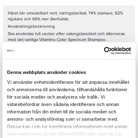
Håret blir omedelbart rent, näringsberikat, 74% starkare, 62%
mjukare och 66% mer återfuktat.
Användningsbeskrivning
Ska användas två veckor efter salongsbesöket och alterneras
med det vanliga Vitamino Color Spectrum Shampoo.
Fördela på vått hår och massera in.
Verkningstiden beror på tonen och den önskade graden av
neutralisering (från 5 till 15 minuter).
Skölj noggrant tills alla färgpigment har försvunnit.
Denna webbplats använder cookies
Se mer
Vi använder enhetsidentifierare för att anpassa innehållet
och annonserna till användarna, tillhandahålla funktioner
för sociala medier och analysera vår trafik. Vi
Produktdetaljer
vidarebefordrar även sådana identifierare och annan
information från din enhet till de sociala medier och
annons- och analysföretag som vi samarbetar med.
Recensioner
Dessa kan i sin tur kombinera informationen med annan
information som du har tillhandahållit eller som de har