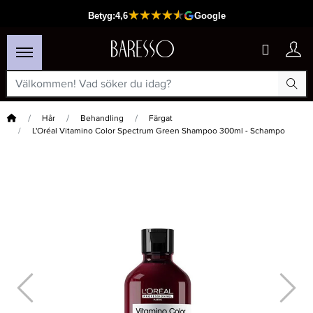
Hem
Hår
Behandling
Färgat
L'Oréal Vitamino Color Spectrum Green Shampoo 300ml - Schampo
×
Passar din varukorg
-20%