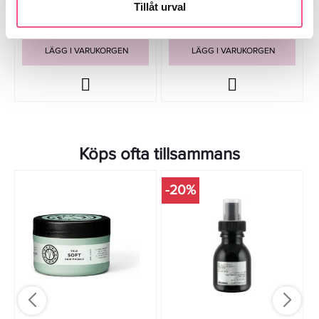
Tillåt urval
215,20 kr
659 kr
269 kr
Rek. pris 708 kr
LÄGG I VARUKORGEN
LÄGG I VARUKORGEN
Köps ofta tillsammans
-20%