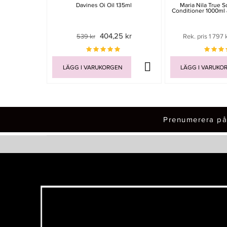
Davines Oi Oil 135ml
Maria Nila True 
Conditioner 1000ml
404,25 kr
539 kr
Rek. pris 1 797 
LÄGG I VARUKORGEN
LÄGG I VARUKO
Prenumerera på