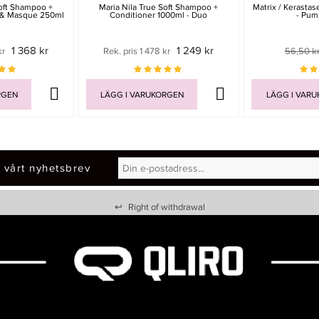
Soft Shampoo +
Maria Nila True Soft Shampoo +
Matrix / Kerastas
 & Masque 250ml
Conditioner 1000ml - Duo
- Pum
1 368 kr
1 249 kr
kr
Rek. pris 1 478 kr
56,50 k
RGEN
LÄGG I VARUKORGEN
LÄGG I VAR
 vårt nyhetsbrev
↩
Right of withdrawal