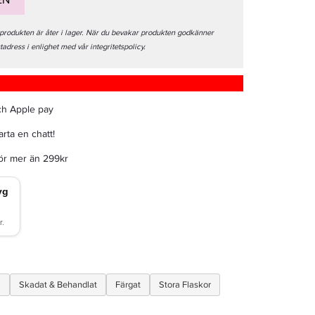
EN
 produkten är åter i lager. När du bevakar produkten godkänner
stadress i enlighet med vår integritetspolicy.
ch Apple pay
rta en chatt!
för mer än 299kr
a
Skadat & Behandlat
Färgat
Stora Flaskor