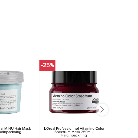
-25%
-20%
ial MINU Hair Mask
L'Oreal Professionnel Vitamino Color
Wella Profe
årinpackning
Spectrum Mask 250ml -
Brilliance M
Färginpackning
Fä