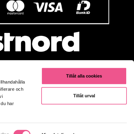
Tillåt alla cookies
illhandahålla
Populärt
ifierare och
Olaplex
Tillåt urval
vi
Kevin Murphy
 du har
K18
Elverktyg & Klippmaskiner
Parfym
Fynda