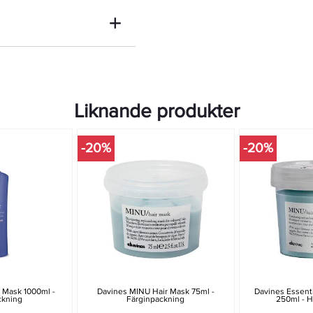
Liknande produkter
-20%
-20%
 Mask 1000ml -
Davines MINU Hair Mask 75ml -
Davines Essent
ckning
Färginpackning
250ml - H