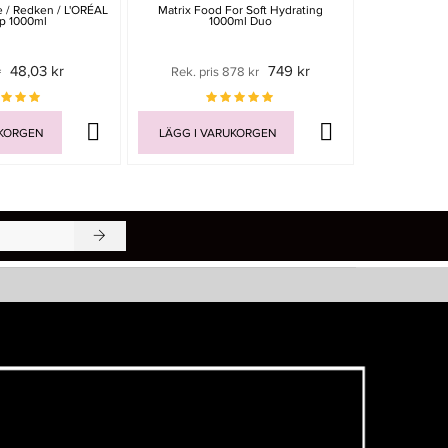
e / Redken / L'ORÉAL
Matrix Food For Soft Hydrating
Vision Hair
p 1000ml
1000ml Duo
Condition
48,03 kr
749 kr
r
Rek. pris 878 kr
469 
UKORGEN
LÄGG I VARUKORGEN
LÄGG I V