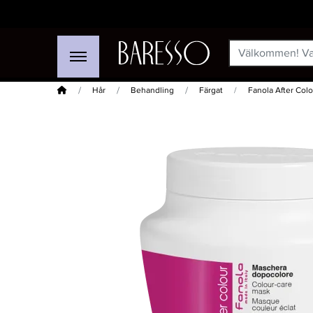
Hem
Hår
Behandling
Färgat
Fanola After Col