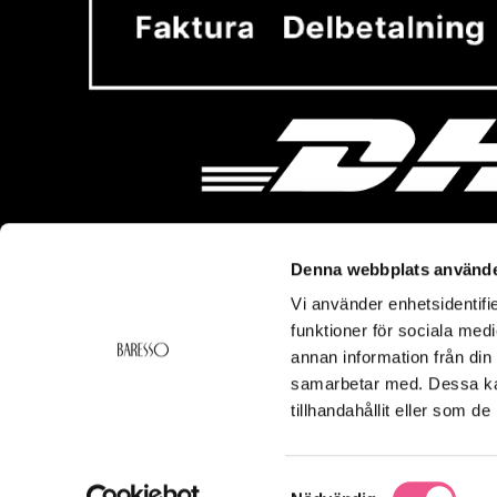
Denna webbplats använde
Vi använder enhetsidentifie
Vi hjälper dig!
Om Ba
funktioner för sociala medi
Kontakt
Baresso 
annan information från din
Köpvillkor
Om Bares
samarbetar med. Dessa kan
Frakt & Leverans
Cookiepol
tillhandahållit eller som d
Ångerrätt & Returer
Integritets
Smspolicy
Samtyckesval