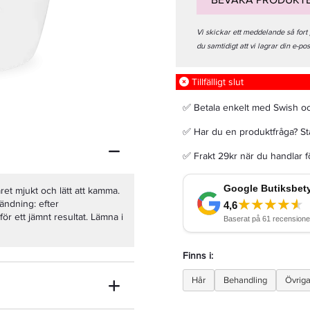
BEVAKA PRODUKT
Vi skickar ett meddelande så fort
du samtidigt att vi lagrar din e-po
Tillfälligt slut
Maria Nila Head & Heal Shampoo 1000ml - Schampo
✅ Betala enkelt med Swish o
835 kr
✅ Har du en produktfråga? Sta
✅ Frakt 29kr när du handlar 
LÄGG I VARUKORGEN
et mjukt och lätt att kamma.
ändning: efter
r ett jämnt resultat. Lämna i
Finns i:
Hår
Behandling
Övrig