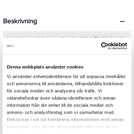
Beskrivning
Inpackning som balanserar och reder ut håret. Gör håret mjukt
och lätt att kamma. Berikad med: Linfrö olja, Beta Caroten pH
4,5-5,0 Användning: efter shampoonering, applicera i håret och
kamma igenom för ett jämnt resultat. Lämna i några minuter och
skölj sedan ur.
Denna webbplats använder cookies
Vi använder enhetsidentifierare för att anpassa innehållet
Produktdetaljer
och annonserna till användarna, tillhandahålla funktioner
för sociala medier och analysera vår trafik. Vi
vidarebefordrar även sådana identifierare och annan
Recensioner
information från din enhet till de sociala medier och
annons- och analysföretag som vi samarbetar med.
Dessa kan i sin tur kombinera informationen med annan
information som du har tillhandahållit eller som de har
Finns i:
samlat in när du har använt deras tjänster.