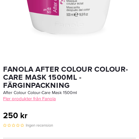
Maria Nila Head & Heal Shampoo 1000ml - Schampo
668 kr
835 kr
LÄGG I VARUKORGEN
FANOLA AFTER COLOUR COLOUR-
CARE MASK 1500ML -
FÄRGINPACKNING
After Colour Colour-Care Mask 1500ml
Fler produkter från Fanola
250 kr
Ingen recension