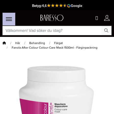
Hem
Hår
Behandling
Färgat
Fanola After Colour Colour-Care Mask 1500ml - Färginpackning
×
Passar din varukorg
-20%