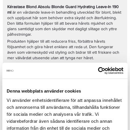
Kérastase Blond Absolu Blonde Guard Hydrating Leave-In 190
ml
är en vårdande leave-in behandling utvecklad för blont, blekt
och uppljusat hår som behöver extra skydd och återfuktning.
Den lätta formulan hjälper till att bevara hårets mjukhet och
glans samtidigt som den skyddar mot dagligt slitage och yttre
påfrestningar.
Produkten hjälper till att reducera friss, förbättra hårets
följsamhet och göra håret enklare att reda ut. Den fungerar
även som värmeskydd vid styling och bidrar till ett friskare och
mer välvårdat utseende utan att tynga ner håret.
Fördelar:
Återfuktar blont och blekt hår
Skyddar mot friss och yttre påfrestningar
Ger värmeskydd vid styling
Förbättrar glans och följsamhet
Denna webbplats använder cookies
Lätt leave-in formula som inte tynger ner
Vi använder enhetsidentifierare för att anpassa innehållet
Spraya i handdukstorkat eller torrt hår och fördela jämnt i
och annonserna till användarna, tillhandahålla funktioner
längder och toppar. Skölj inte ur och styla som vanligt.
för sociala medier och analysera vår trafik. Vi
Se mer
vidarebefordrar även sådana identifierare och annan
information från din enhet till de sociala medier och