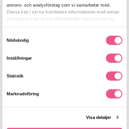
annons- och analysföretag som vi samarbetar med.
Dessa kan i sin tur kombinera informationen med annan
Produktdetaljer
information som du har tillhandahållit eller som de har
samlat in när du har använt deras tjänster.
Recensioner
Samtyckesval
Nödvändig
Finns i:
Inställningar
Hår
Behandling
Styling
Blont & Silver
Värmeskydd
Statistik
Liknande produkter
Marknadsföring
-15%
-15%
Visa detaljer