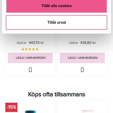
Tillåt alla cookies
Tillåt urval
Kérastase Blond Absolu
Kérastase Blond Absolu 2% Pure
CicaPlasme 150ml
Hyaluronic Acid Serum 50ml
443,70 kr
618,80 kr
522 kr
728 kr
LÄGG I VARUKORGEN
LÄGG I VARUKORGEN
Köps ofta tillsammans
-15%
-