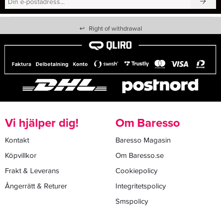
↩
Right of withdrawal
Vi hjälper dig!
Om Baresso
Kontakt
Baresso Magasin
Köpvillkor
Om Baresso.se
Frakt & Leverans
Cookiepolicy
Ångerrätt & Returer
Integritetspolicy
Smspolicy