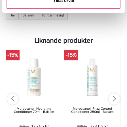
Tillåt urval
Finns i:
Hår
Balsam
Torrt & Frissigt
Liknande produkter
-15%
-15%
Moroccanoil Hydrating
Moroccanoil Frizz Control
Conditioner 70ml - Balsam
Conditioner 250ml - Balsam
126,65 kr
279,65 kr
149 kr
329 kr