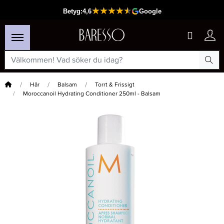
Hem
Hår
Balsam
Torrt & Frissigt
Moroccanoil Hydrating Conditioner 250ml - Balsam
×
Passar din varukorg
-15%