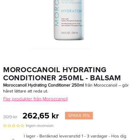
Matrix Food For Soft Hydrating Shampoo 300ml - Schampo
186,15 kr
219 kr
LÄGG I VARUKORGEN
MOROCCANOIL HYDRATING
CONDITIONER 250ML - BALSAM
Moroccanoil Hydrating Conditioner 250ml
från Moroccanoil – gör
håret lättare att reda ut.
Fler produkter från Moroccanoil
262,65 kr
SPARA 15%
309 kr
Ingen recension
I lager - Beräknad leveranstid 1 - 3 vardagar - Hos dig