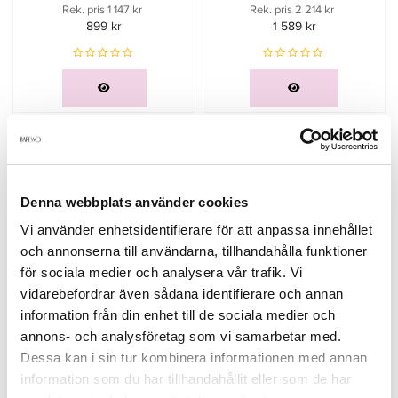
Rek. pris 1 147 kr
Rek. pris 2 214 kr
899 kr
1 589 kr
Beskrivning
Denna webbplats använder cookies
Moroccanoil Hydrating Conditioner 250ml
är en vårdande
produkt från Moroccanoil som ger pålitliga resultat med en
Vi använder enhetsidentifierare för att anpassa innehållet
polerad finish. Formulan är framtagen för att förbättra
och annonserna till användarna, tillhandahålla funktioner
hanterbarhet, mjukhet och glans utan att tynga.
för sociala medier och analysera vår trafik. Vi
Storlek:
250 – fullstorlek för daglig användning hemma.
vidarebefordrar även sådana identifierare och annan
Fördelar:
information från din enhet till de sociala medier och
Gör håret lättare att reda ut
annons- och analysföretag som vi samarbetar med.
Ger glans och följsamhet
Dessa kan i sin tur kombinera informationen med annan
Återfuktar och mjukgör
information som du har tillhandahållit eller som de har
Nyckelingredienser: