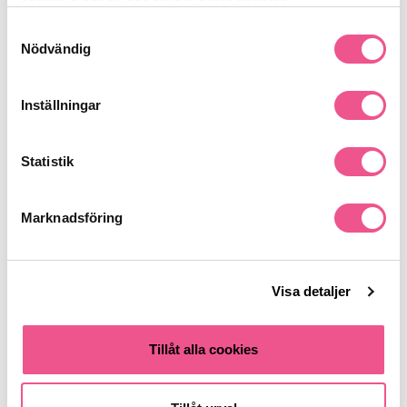
samlat in när du har använt deras tjänster.
Lättviktiga mjukgörare för följsam känsla
Samtyckesval
Vårdande komponenter som förbättrar hanterbarhet
Nödvändig
Glansgivande ämnen för en polerad finish
Användning:
Applicera i nytvättat hår, låt verka rekommenderad tid och skölj.
Inställningar
Passar för:
Normalt till torrt hår
Vård och mjukhet
Statistik
Glans och följsamhet
Se mer
Marknadsföring
Produktdetaljer
Visa detaljer
Tillåt alla cookies
Recensioner