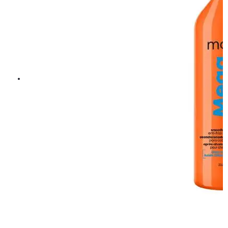
Matrix Total Results Mega Sleek Shampoo 300ml - Schampo
152,15 kr
179 kr
LÄGG I VARUKORGEN