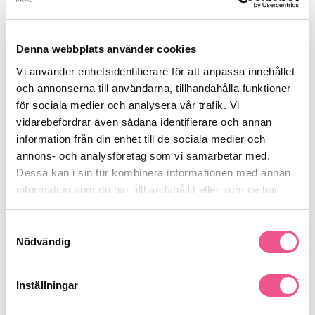
Matrix Total Results Mega Sleek
Duo Paket 1000ml
Denna webbplats använder cookies
Rek. pris 778 kr
Vi använder enhetsidentifierare för att anpassa innehållet
599 kr
och annonserna till användarna, tillhandahålla funktioner
(4)
för sociala medier och analysera vår trafik. Vi
vidarebefordrar även sådana identifierare och annan
LÄGG I VARUKORGEN
information från din enhet till de sociala medier och
annons- och analysföretag som vi samarbetar med.
Dessa kan i sin tur kombinera informationen med annan
information som du har tillhandahållit eller som de har
Beskrivning
samlat in när du har använt deras tjänster.
Samtyckesval
Nödvändig
Utredande och återfuktande, tämjer frissigt hår och hjälper till att
reparera skador. 1000ml
Inställningar