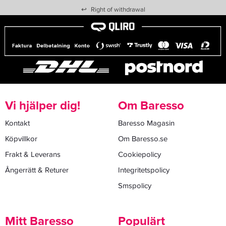
↩
Right of withdrawal
Vi hjälper dig!
Om Baresso
Kontakt
Baresso Magasin
Köpvillkor
Om Baresso.se
Frakt & Leverans
Cookiepolicy
Ångerrätt & Returer
Integritetspolicy
Smspolicy
Mitt Baresso
Populärt