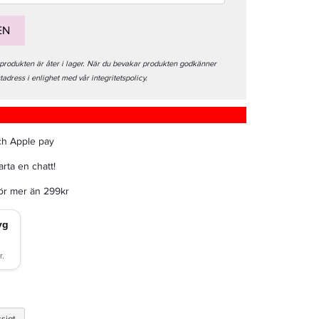
EN
 produkten är åter i lager. När du bevakar produkten godkänner
stadress i enlighet med vår integritetspolicy.
ch Apple pay
rta en chatt!
för mer än 299kr