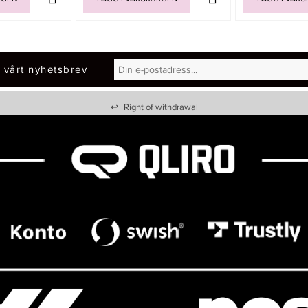
 vårt nyhetsbrev
↩
Right of withdrawal