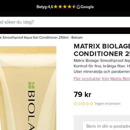
ge Smoothproof Aqua Gel Conditioner 250ml - Balsam
Passar din varukorg
MATRIX BIOLA
CONDITIONER 2
Matrix Biolage Smoothproof Aqua 
Kontroll för fina, bråkiga fiber.
Utan mineralolja och parabener
Fler produkter från Matrix Bio
79 kr
Ingen recension