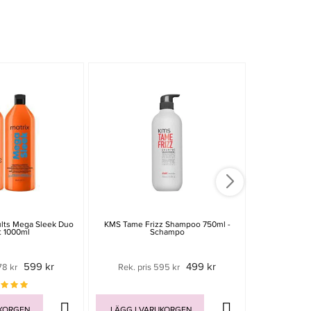
-30%
ults Mega Sleek Duo
KMS Tame Frizz Shampoo 750ml -
Label.m Or
t 1000ml
Schampo
Volumising
599 kr
499 kr
78 kr
Rek. pris 595 kr
549 
UKORGEN
LÄGG I VARUKORGEN
LÄGG I V