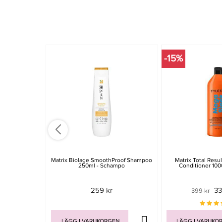
-15%
Matrix Biolage SmoothProof Shampoo
Matrix Total Resu
250ml - Schampo
Conditioner 100
259 kr
33
399 kr
LÄGG I VARUKORGEN
LÄGG I VARUKO