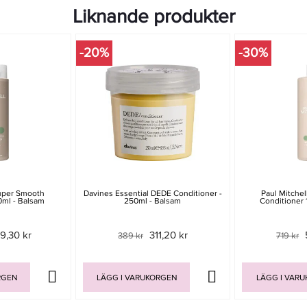
Liknande produkter
-20%
-30%
Super Smooth
Davines Essential DEDE Conditioner -
Paul Mitche
0ml - Balsam
250ml - Balsam
Conditioner 
9,30 kr
311,20 kr
389 kr
719 kr
RGEN
LÄGG I VARUKORGEN
LÄGG I VAR