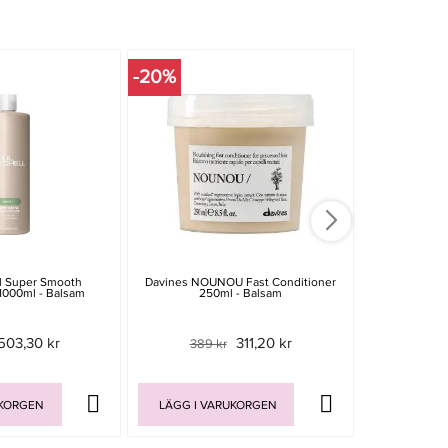
-20%
-15%
ll Super Smooth
Davines NOUNOU Fast Conditioner
Watercloud
1000ml - Balsam
250ml - Balsam
100
503,30 kr
311,20 kr
389 kr
599 
UKORGEN
LÄGG I VARUKORGEN
LÄGG I V