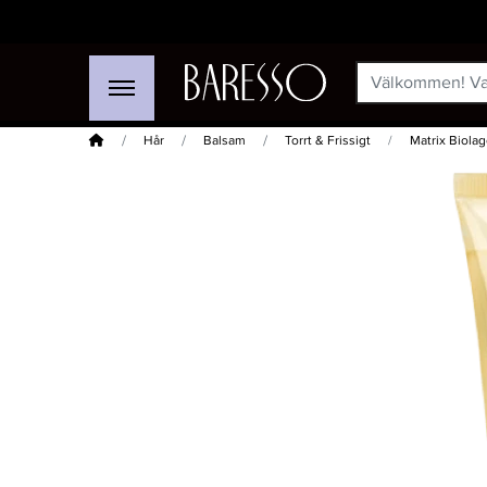
Hem
Hår
Balsam
Torrt & Frissigt
Matrix Biola
-15%