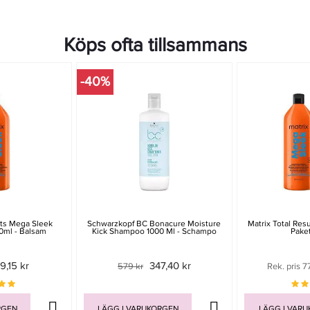
Köps ofta tillsammans
-40%
lts Mega Sleek
Schwarzkopf BC Bonacure Moisture
Matrix Total Res
0ml - Balsam
Kick Shampoo 1000 Ml - Schampo
Pake
9,15 kr
347,40 kr
579 kr
Rek. pris 7
RGEN
LÄGG I VARUKORGEN
LÄGG I VAR