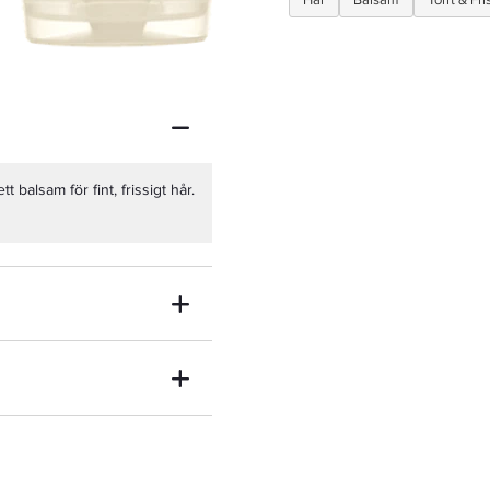
Hår
Balsam
Torrt & Fri
balsam för fint, frissigt hår.