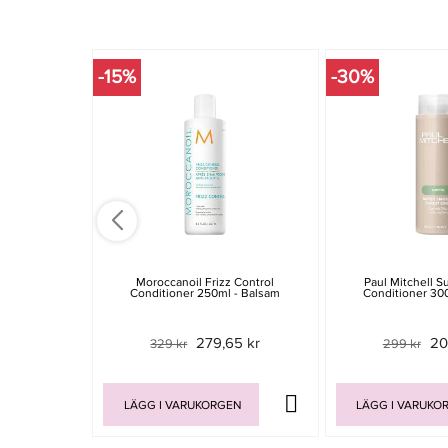
-15%
-30%
Moroccanoil Frizz Control
Paul Mitchell 
Conditioner 250ml - Balsam
Conditioner 30
279,65 kr
20
329 kr
299 kr
LÄGG I VARUKORGEN
LÄGG I VARUKO