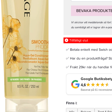
BEVAKA PRODUKT
Vi skickar ett meddelande så fort
du samtidigt att vi lagrar din e-po
Matrix Total Results Mega Sleek Conditioner 300ml - Balsam
Tillfälligt slut
152,15 kr
179 kr
✅ Betala enkelt med Swish o
✅ Har du en produktfråga? Sta
LÄGG I VARUKORGEN
✅ Frakt 29kr när du handlar 
Finns i: