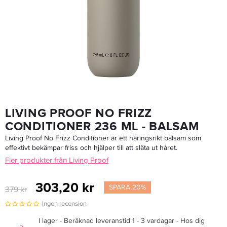
Living Proof No Frizz Shampoo 60 Ml - Schampo
119,20 kr
149 kr
LÄGG I VARUKORGEN
LIVING PROOF NO FRIZZ
CONDITIONER 236 ML - BALSAM
Living Proof No Frizz Conditioner är ett näringsrikt balsam som
effektivt bekämpar friss och hjälper till att släta ut håret.
Fler produkter från Living Proof
303,20 kr
SPARA 20%
379 kr
Ingen recension
I lager - Beräknad leveranstid 1 - 3 vardagar - Hos dig