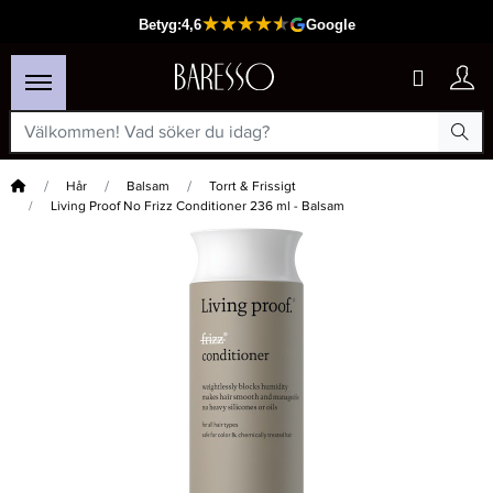
Hem
Hår
Balsam
Torrt & Frissigt
Living Proof No Frizz Conditioner 236 ml - Balsam
×
Passar din varukorg
-20%