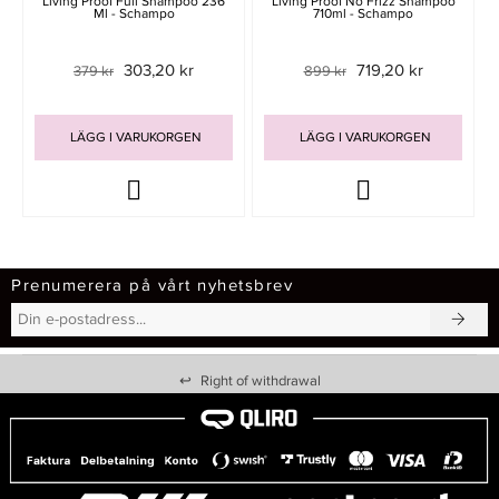
Living Proof Full Shampoo 236
Living Proof No Frizz Shampoo
Ml - Schampo
710ml - Schampo
303,20 kr
719,20 kr
379 kr
899 kr
LÄGG I VARUKORGEN
LÄGG I VARUKORGEN
Prenumerera på vårt nyhetsbrev
↩
Right of withdrawal