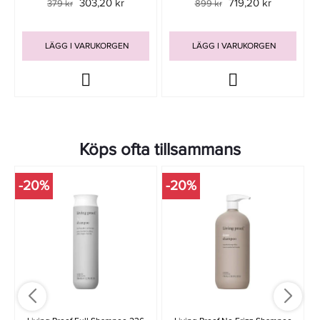
303,20 kr
719,20 kr
379 kr
899 kr
LÄGG I VARUKORGEN
LÄGG I VARUKORGEN
Köps ofta tillsammans
-20%
-20%