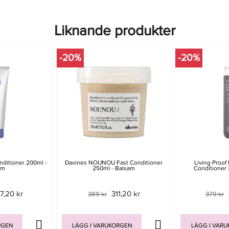
Liknande produkter
-20%
-20%
nditioner 200ml -
Davines NOUNOU Fast Conditioner
Living Proof 
am
250ml - Balsam
Conditioner 
7,20 kr
311,20 kr
389 kr
379 kr
RGEN
LÄGG I VARUKORGEN
LÄGG I VAR