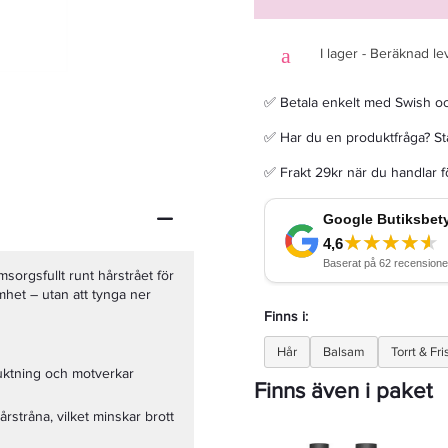
I lager - Beräknad le
✅ Betala enkelt med Swish o
KMS Moist Repair Shampoo 300ml - Schampo
✅ Har du en produktfråga? Sta
✅ Frakt 29kr när du handlar 
215,20 kr
269 kr
LÄGG I VARUKORGEN
sorgsfullt runt hårstrået för
samhet – utan att tynga ner
Finns i:
Hår
Balsam
Torrt & Fri
fuktning och motverkar
Finns även i paket
stråna, vilket minskar brott