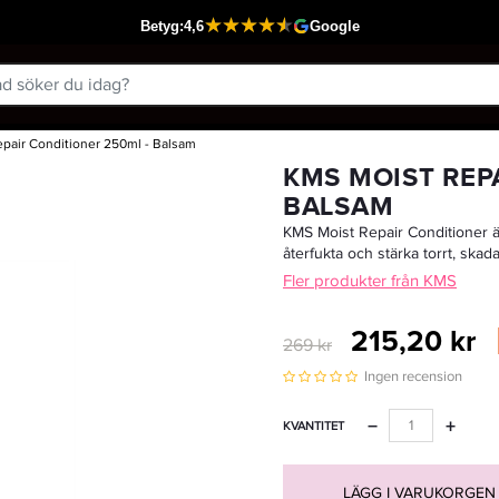
pair Conditioner 250ml - Balsam
Passar din varukorg
KMS MOIST REP
BALSAM
KMS Moist Repair Conditioner är 
återfukta och stärka torrt, skad
Fler produkter från KMS
215,20 kr
269 kr
Ingen recension
−
+
KVANTITET
LÄGG I VARUKORGEN