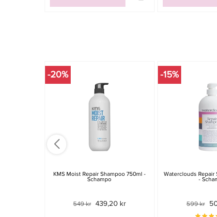
-20%
-15%
KMS Moist Repair Shampoo 750ml -
Waterclouds Repair
Schampo
- Scha
439,20 kr
50
549 kr
599 kr