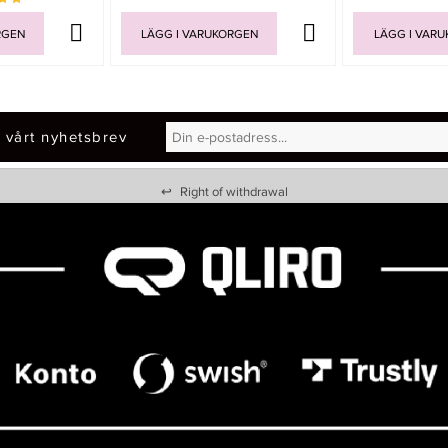
RGEN
LÄGG I VARUKORGEN
LÄGG I VAR
 vårt nyhetsbrev
↩
Right of withdrawal