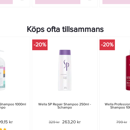
Köps ofta tillsammans
-20%
-20%
 Shampoo 1000ml
Wella SP Repair Shampoo 250ml -
Wella Profession
mpo
Schampo
Shampoo 10
9,15 kr
263,20 kr
329 kr
799 kr