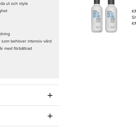
eda ut och styla
ighet
K
S
K
Co
ndning
D
år som behöver intensiv vård
hår med förbättrad