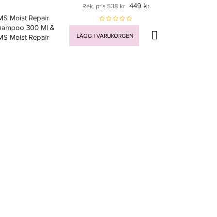
449 kr
Rek. pris 538 kr
MS Moist Repair
hampoo 300 Ml &
LÄGG I VARUKORGEN
MS Moist Repair
nditioner 250 Ml
uo