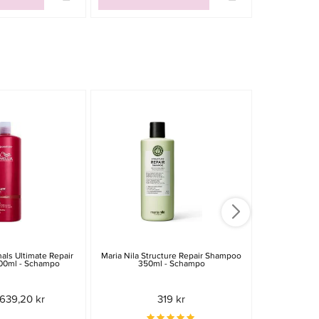
-15%
als Ultimate Repair
Maria Nila Structure Repair Shampoo
HH Simonse
00ml - Schampo
350ml - Schampo
M
639,20 kr
319 kr
319 