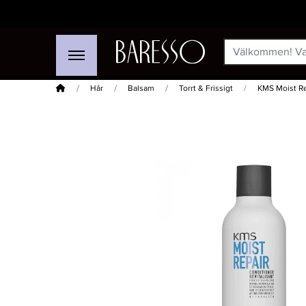
Hem
Hår
Balsam
Torrt & Frissigt
KMS Moist Re
-20%