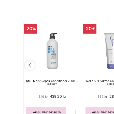
-20%
-20%
KMS Moist Repair Conditioner 750ml -
Wella SP Hydrate Co
Balsam
Bals
439,20 kr
28
549 kr
359 kr
LÄGG I VARUKORGEN
LÄGG I VARUKO