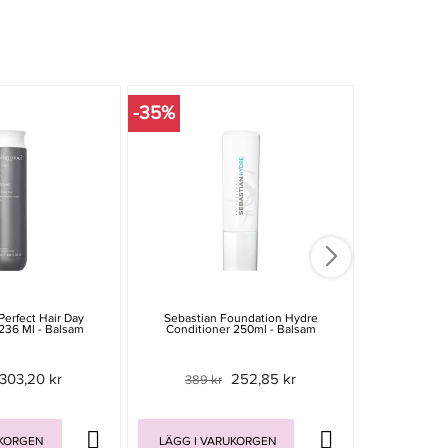
-35%
-15%
Perfect Hair Day
Sebastian Foundation Hydre
Matrix Tot
236 Ml - Balsam
Conditioner 250ml - Balsam
Conditio
303,20 kr
252,85 kr
389 kr
179 
UKORGEN
LÄGG I VARUKORGEN
LÄGG I V