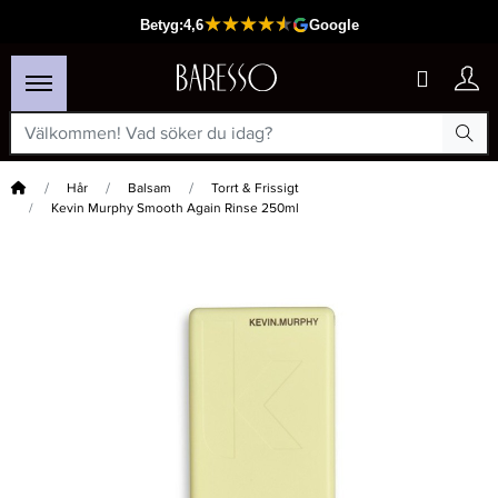
Hem
Hår
Balsam
Torrt & Frissigt
Kevin Murphy Smooth Again Rinse 250ml
×
Passar din varukorg
-20%