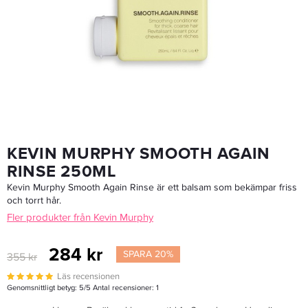
Kevin Murphy Balancing.Wash 40ml
87,20 kr
109 kr
LÄGG I VARUKORGEN
KEVIN MURPHY SMOOTH AGAIN
RINSE 250ML
Kevin Murphy Smooth Again Rinse är ett balsam som bekämpar friss
och torrt hår.
Fler produkter från Kevin Murphy
284 kr
SPARA 20%
355 kr
Läs recensionen
Genomsnittligt betyg:
5
/5 Antal recensioner:
1