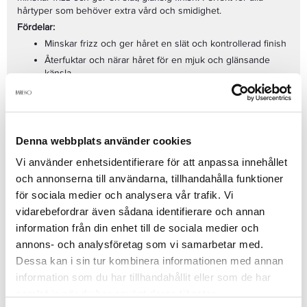
hårtyper som behöver extra vård och smidighet.
Fördelar:
Minskar frizz och ger håret en slät och kontrollerad finish
Återfuktar och närar håret för en mjuk och glänsande
känsla
Gör håret lätt att kamma och hantera
Skyddar håret mot miljöpåverkan och yttre skador
Nyckelingredienser:
Denna webbplats använder cookies
Mango Seed Butter
– djupt närande och fuktgivande,
Vi använder enhetsidentifierare för att anpassa innehållet
vilket gör håret mjukt och glänsande
och annonserna till användarna, tillhandahålla funktioner
Aloe Vera
– lugnar hårbotten och återfuktar håret på
djupet
för sociala medier och analysera vår trafik. Vi
Glycerin
– bevarar hårets fuktbalans och ger det en mjuk,
vidarebefordrar även sådana identifierare och annan
hanterbar textur
information från din enhet till de sociala medier och
Sheasmör
– närar och skyddar håret från yttre skador
annons- och analysföretag som vi samarbetar med.
Användning:
samtidigt som det ger en slät finish
Efter att ha använt
Kevin Murphy Smooth Again Wash
, applicera
Dessa kan i sin tur kombinera informationen med annan
en generös mängd
Smooth Again Rinse
i fuktigt hår. Låt verka i
information som du har tillhandahållit eller som de har
1-2 minuter för att ge maximal effekt och skölj sedan noggrant.
samlat in när du har använt deras tjänster.
För bästa resultat, använd regelbundet för att bibehålla ett