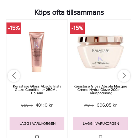
Köps ofta tillsammans
-15%
-15%
Kérastase Gloss Absolu Insta
Kérastase Gloss Absolu Masque
Glaze Conditioner 250ML -
Crème Hydra-Glaze 200ml -
Balsam
Hårinpackning
481,10 kr
606,05 kr
566 kr
713 kr
LÄGG I VARUKORGEN
LÄGG I VARUKORGEN