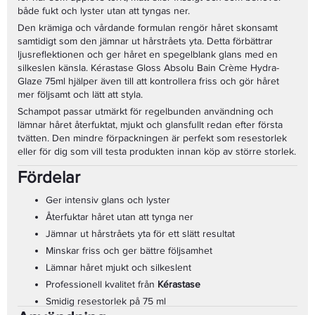
både fukt och lyster utan att tyngas ner.
Den krämiga och vårdande formulan rengör håret skonsamt
samtidigt som den jämnar ut hårstråets yta. Detta förbättrar
ljusreflektionen och ger håret en spegelblank glans med en
silkeslen känsla. Kérastase Gloss Absolu Bain Crème Hydra-
Glaze 75ml hjälper även till att kontrollera friss och gör håret
mer följsamt och lätt att styla.
Schampot passar utmärkt för regelbunden användning och
lämnar håret återfuktat, mjukt och glansfullt redan efter första
tvätten. Den mindre förpackningen är perfekt som resestorlek
eller för dig som vill testa produkten innan köp av större storlek.
Fördelar
Ger intensiv glans och lyster
Återfuktar håret utan att tynga ner
Jämnar ut hårstråets yta för ett slätt resultat
Minskar friss och ger bättre följsamhet
Lämnar håret mjukt och silkeslent
Professionell kvalitet från
Kérastase
Smidig resestorlek på 75 ml