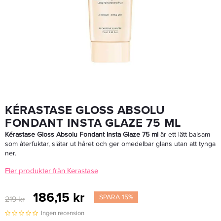
Kérastase Gloss Absolu Bain Hydra-Glaze 80ml
157,25 kr
185 kr
LÄGG I VARUKORGEN
KÉRASTASE GLOSS ABSOLU
FONDANT INSTA GLAZE 75 ML
Kérastase Gloss Absolu Fondant Insta Glaze 75 ml
är ett lätt balsam
som återfuktar, slätar ut håret och ger omedelbar glans utan att tynga
ner.
Fler produkter från Kerastase
186,15 kr
SPARA 15%
219 kr
Ingen recension