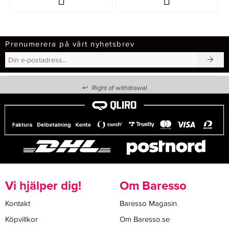
Prenumerera på vårt nyhetsbrev
↩
Right of withdrawal
Vi hjälper dig!
Om Baresso
Kontakt
Baresso Magasin
Köpvillkor
Om Baresso.se