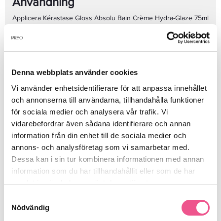
Användning
Applicera Kérastase Gloss Absolu Bain Crème Hydra-Glaze 75ml
i vått hår. Massera in i hårbotten och längder tills det löddrar.
Skölj noggrant. Upprepa vid behov. För bästa resultat,
kombinera med kompletterande produkter ur Gloss Absolu-
serien.
FAQ – Vanliga frågor
Denna webbplats använder cookies
Vi använder enhetsidentifierare för att anpassa innehållet
Vilken hårtyp är schampot anpassat för?
Schampot passar alla hårtyper, särskilt hår som är torrt, glanslöst
och annonserna till användarna, tillhandahålla funktioner
eller frissigt och behöver extra fukt och lyster.
för sociala medier och analysera vår trafik. Vi
Kan schampot användas dagligen?
vidarebefordrar även sådana identifierare och annan
Ja, den skonsamma formulan gör schampot lämpligt för daglig
information från din enhet till de sociala medier och
användning.
annons- och analysföretag som vi samarbetar med.
Tynger schampot ner fint hår?
Dessa kan i sin tur kombinera informationen med annan
Nej, trots sin krämiga konsistens är formulan lätt och vårdar utan
att göra håret tungt.
information som du har tillhandahållit eller som de har
Hjälper schampot mot friss?
samlat in när du har använt deras tjänster.
Ja, genom att släta ut hårstråets yta bidrar schampot till minskat
Samtyckesval
friss och ett mer kontrollerat hår.
Nödvändig
Är 75ml endast för resor?