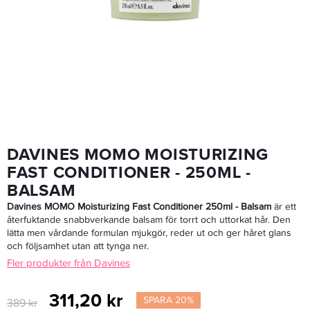
Redken All Soft Moisture Restore Leave-In Treatment 150ml
233,40 kr
389 kr
LÄGG I VARUKORGEN
DAVINES MOMO MOISTURIZING
FAST CONDITIONER - 250ML -
BALSAM
Davines MOMO Moisturizing Fast Conditioner 250ml - Balsam
är ett
återfuktande snabbverkande balsam för torrt och uttorkat hår. Den
lätta men vårdande formulan mjukgör, reder ut och ger håret glans
och följsamhet utan att tynga ner.
Fler produkter från Davines
311,20 kr
SPARA 20%
389 kr