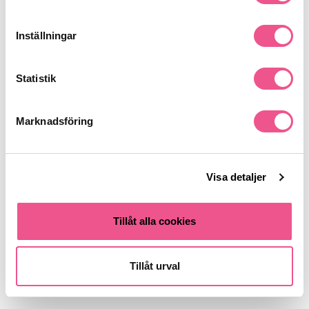
Applicera i nytvättat, fuktigt hår efter schamponering. Fördela
jämnt i längder och toppar, låt verka en kort stund och skölj
Inställningar
sedan noggrant. Använd gärna tillsammans med Davines
MOMO Shampoo för bästa återfuktande resultat.
Se mer
Statistik
Marknadsföring
Produktdetaljer
Visa detaljer
Recensioner
Tillåt alla cookies
Finns i:
Hår
Balsam
Torrt & Frissigt
Skadat & Behandlat
Tillåt urval