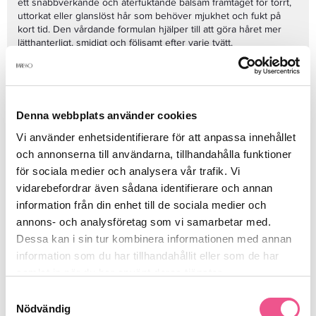
ett snabbverkande och återfuktande balsam framtaget för torrt,
uttorkat eller glanslöst hår som behöver mjukhet och fukt på
kort tid. Den vårdande formulan hjälper till att göra håret mer
lätthanterligt, smidigt och följsamt efter varje tvätt.
Balsamet passar särskilt bra för hår som känns strävt, torrt eller
svårt att reda ut. Det hjälper till att mjukgöra längderna, minska
trassel och ge håret en friskare känsla med naturlig glans. Den
snabba verkningstiden gör produkten perfekt för dig som vill ha
effektiv hårvård utan att lägga extra tid på rutinen.
Denna webbplats använder cookies
Davines MOMO Moisturizing Fast Conditioner 250ml - Balsam är
Vi använder enhetsidentifierare för att anpassa innehållet
ett utmärkt val för en återfuktande hårvårdsrutin hemma.
och annonserna till användarna, tillhandahålla funktioner
Använd tillsammans med Davines MOMO Shampoo för att ge
torrt hår mer fukt, mjukhet och en välvårdad salongskänsla.
för sociala medier och analysera vår trafik. Vi
Fördelar
vidarebefordrar även sådana identifierare och annan
information från din enhet till de sociala medier och
Snabbverkande balsam för torrt och uttorkat hår
annons- och analysföretag som vi samarbetar med.
Återfuktar och mjukgör längderna
Dessa kan i sin tur kombinera informationen med annan
Gör håret lättare att reda ut
Ger glans, följsamhet och en friskare känsla
information som du har tillhandahållit eller som de har
Lätt formula som inte tynger ner
samlat in när du har använt deras tjänster.
Perfekt för daglig eller regelbunden användning
Samtyckesval
Användning
Nödvändig