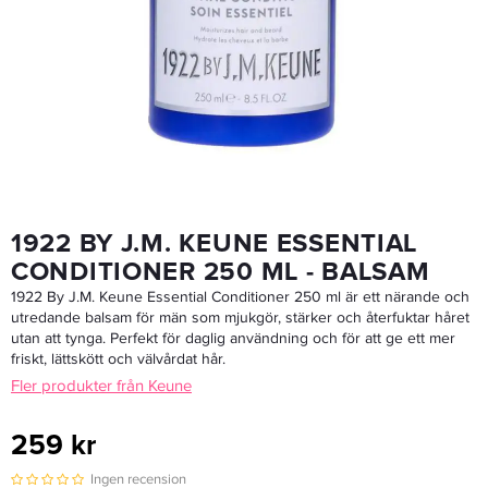
Schwarzkopf BlondMe Purple Shampoo 300ml - Schampo
173,40 kr
289 kr
LÄGG I VARUKORGEN
1922 BY J.M. KEUNE ESSENTIAL
CONDITIONER 250 ML - BALSAM
1922 By J.M. Keune Essential Conditioner 250 ml är ett närande och
utredande balsam för män som mjukgör, stärker och återfuktar håret
utan att tynga. Perfekt för daglig användning och för att ge ett mer
friskt, lättskött och välvårdat hår.
Fler produkter från Keune
259 kr
Ingen recension