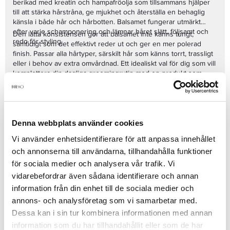
berikad med kreatin och hampafröolja som tillsammans hjälper
till att stärka hårstråna, ge mjukhet och återställa en behaglig
känsla i både hår och hårbotten. Balsamet fungerar utmärkt
efter varje schamponering och lämnar håret slätt, följsamt och
Den lätta konsistensen gör att balsamet inte känns tungt,
redo för styling.
samtidigt som det effektivt reder ut och ger en mer polerad
finish. Passar alla hårtyper, särskilt hår som känns torrt, trassligt
eller i behov av extra omvårdnad. Ett idealiskt val för dig som vill
komplettera din dagliga groomingrutin med en produkt som
både vårdar och ger ett starkare, mer hållbart resultat.
1922 By J.M. Keune Essential Conditioner ger en ren, fräsch
känsla och hjälper till att hålla håret mjukt, friskt och i optimalt
skick – varje dag.
Denna webbplats använder cookies
Se mer
Vi använder enhetsidentifierare för att anpassa innehållet
och annonserna till användarna, tillhandahålla funktioner
för sociala medier och analysera vår trafik. Vi
Produktdetaljer
vidarebefordrar även sådana identifierare och annan
information från din enhet till de sociala medier och
annons- och analysföretag som vi samarbetar med.
Recensioner
Dessa kan i sin tur kombinera informationen med annan
information som du har tillhandahållit eller som de har