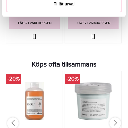
Tillåt urval
79 kr
311,20 kr
389 kr
LÄGG I VARUKORGEN
LÄGG I VARUKORGEN
Köps ofta tillsammans
-20%
-20%