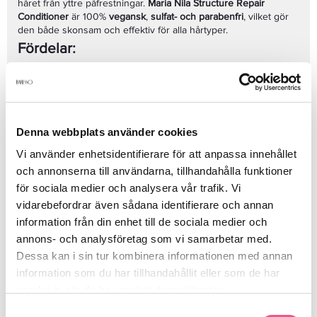
håret från yttre påfrestningar.
Maria Nila Structure Repair
Conditioner
är 100%
vegansk
,
sulfat- och parabenfri
, vilket gör
den både skonsam och effektiv för alla hårtyper.
Fördelar:
Reparerar och återuppbygger skadat och kemiskt
behandlat hår
Stärker hårstråna och ger ökad elasticitet
Långvarig återfuktning och mjukhet utan att tynga ner
Denna webbplats använder cookies
Färgbevarande med
Color Guard Complex
som skyddar
din hårfärg
Vi använder enhetsidentifierare för att anpassa innehållet
Vegansk och cruelty free
och annonserna till användarna, tillhandahålla funktioner
Användning:
för sociala medier och analysera vår trafik. Vi
Applicera på nytvättat, handdukstorkat hår. Massera in balsamet
vidarebefordrar även sådana identifierare och annan
i längder och toppar, låt verka i 1–2 minuter och skölj noggrant.
information från din enhet till de sociala medier och
För optimalt resultat, använd tillsammans med
Maria Nila
Structure Repair Shampoo
.
annons- och analysföretag som vi samarbetar med.
Nyckelingredienser:
Dessa kan i sin tur kombinera informationen med annan
information som du har tillhandahållit eller som de har
Algextrakt
– stärker och återfuktar hårstråna
samlat in när du har använt deras tjänster.
Växtbaserade proteiner
– reparerar skadade hårfibrer
Color Guard Complex
– skyddar och bevarar hårets färg
Samtyckesval