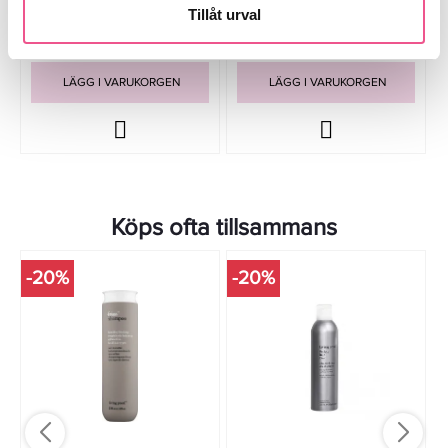
Tillåt urval
303,20 kr
579 kr
379 kr
Rek. pris 758 kr
LÄGG I VARUKORGEN
LÄGG I VARUKORGEN
Köps ofta tillsammans
-20%
-20%