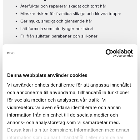
Återfuktar och reparerar skadat och torrt hår
Minskar risken för framtida slitage och kluvna toppar
Ger mjukt, smidigt och glänsande hår
Lätt formula som inte tynger ner håret
Fri från sulfater, parabener och silikoner
Användning:
Applicera i handdukstorkat hår efter
schamponering. Låt verka i 1-3 minuter och skölj noggrant. För
bästa resultat, använd tillsammans med Restore Shampoo.
Se mer
Denna webbplats använder cookies
Vi använder enhetsidentifierare för att anpassa innehållet
och annonserna till användarna, tillhandahålla funktioner
Produktdetaljer
för sociala medier och analysera vår trafik. Vi
vidarebefordrar även sådana identifierare och annan
information från din enhet till de sociala medier och
Recensioner
annons- och analysföretag som vi samarbetar med.
Dessa kan i sin tur kombinera informationen med annan
information som du har tillhandahållit eller som de har