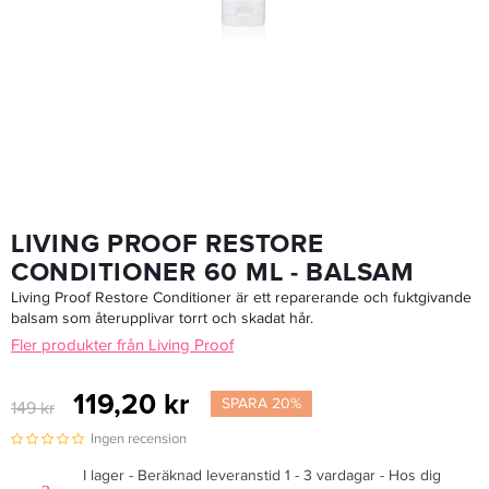
Living Proof Full Shampoo 60 Ml - Schampo
119,20 kr
149 kr
LÄGG I VARUKORGEN
LIVING PROOF RESTORE
CONDITIONER 60 ML - BALSAM
Living Proof Restore Conditioner är ett reparerande och fuktgivande
balsam som återupplivar torrt och skadat hår.
Fler produkter från Living Proof
119,20 kr
SPARA 20%
149 kr
Ingen recension
I lager - Beräknad leveranstid 1 - 3 vardagar - Hos dig