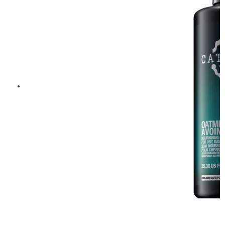
Maria Nila Head & Hair Heal Care Duo 2x500 Ml
669 kr
Rek. pris 849 kr
LÄGG I VARUKORGEN