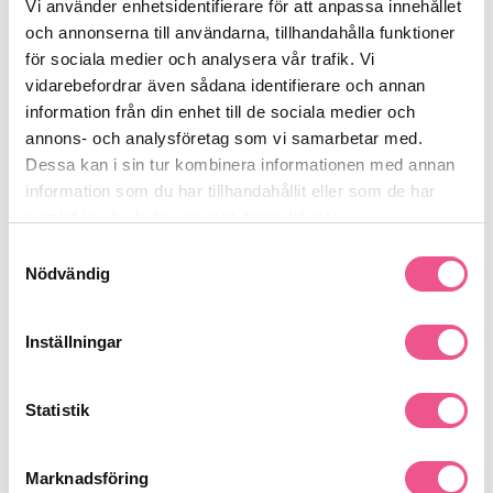
Vi använder enhetsidentifierare för att anpassa innehållet
och annonserna till användarna, tillhandahålla funktioner
för sociala medier och analysera vår trafik. Vi
Beskrivning
vidarebefordrar även sådana identifierare och annan
information från din enhet till de sociala medier och
Oatmeal & Honey Conditioner har en närande formula med
annons- och analysföretag som vi samarbetar med.
akaciahonung, veteproteiner och vitamin E som ger torrt och
Dessa kan i sin tur kombinera informationen med annan
skadat hår nytt liv. Håret återfuktas och blir silkesmjukt och
information som du har tillhandahållit eller som de har
glansfullt.
samlat in när du har använt deras tjänster.
Samtyckesval
Nödvändig
Produktdetaljer
Inställningar
Recensioner
Statistik
Finns i:
Marknadsföring
Hår
Balsam
Normalt & Glansigt