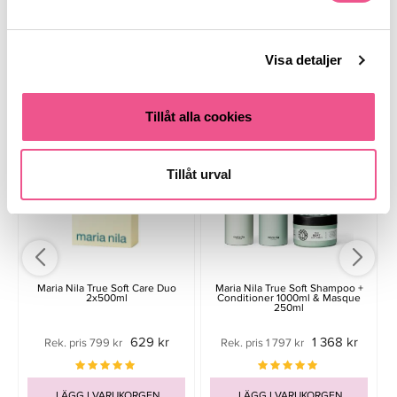
Visa detaljer
Liknande produkter
Tillåt alla cookies
Tillåt urval
Maria Nila True Soft Care Duo
Maria Nila True Soft Shampoo +
2x500ml
Conditioner 1000ml & Masque
250ml
629 kr
1 368 kr
Rek. pris 799 kr
Rek. pris 1 797 kr
LÄGG I VARUKORGEN
LÄGG I VARUKORGEN