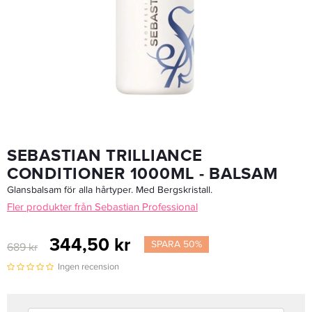
Färgpensel Soft & Hard 50mm
16,15 kr
19 kr
LÄGG I VARUKORGEN
SEBASTIAN TRILLIANCE
CONDITIONER 1000ML - BALSAM
Glansbalsam för alla hårtyper. Med Bergskristall.
Fler produkter från Sebastian Professional
344,50 kr
SPARA 50%
689 kr
Ingen recension