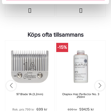
Köps ofta tillsammans
-15%
97 Blade 1A (3,2mm)
Olaplex Hair Perfector No. 3
250ml
699 kr
594,15 kr
Rek. pris 799 kr
699 kr