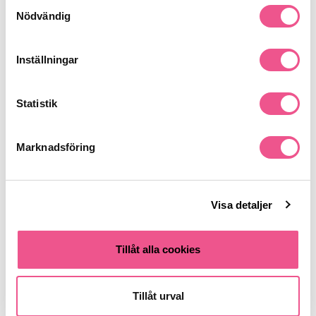
Samtyckesval
Nödvändig
Liknande produkter
Inställningar
-35%
-33%
Statistik
Marknadsföring
Visa detaljer
Sebastian Trilliance Conditioner
Sebastian Volupt Conditioner
250ml - Balsam
1000ml - Balsam
Tillåt alla cookies
252,85 kr
461,63 kr
389 kr
689 kr
Tillåt urval
LÄGG I VARUKORGEN
LÄGG I VARUKORGEN