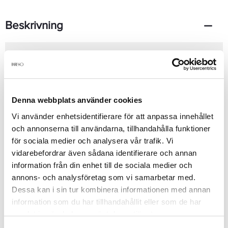
Beskrivning
Glansbalsam för alla hårtyper. Med Bergskristall.Använd efter
Trilliance Shine Shampoo. Krama ur överflödigt vatten ur håret.
Fördela balsamet i håret och arbeta in i topparn. Skölj noggrant.
Denna webbplats använder cookies
Produktdetaljer
Vi använder enhetsidentifierare för att anpassa innehållet
och annonserna till användarna, tillhandahålla funktioner
för sociala medier och analysera vår trafik. Vi
Recensioner
vidarebefordrar även sådana identifierare och annan
information från din enhet till de sociala medier och
annons- och analysföretag som vi samarbetar med.
Dessa kan i sin tur kombinera informationen med annan
Finns i:
information som du har tillhandahållit eller som de har
Fynda
Hår
Balsam
Övriga
Stora Flaskor
samlat in när du har använt deras tjänster.
Skadat & Behandlat
Normalt & Glansigt
Outlet