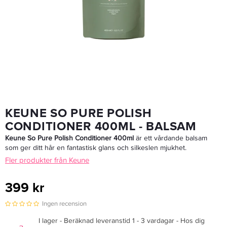
TIGI Bed Head After Party 100ml - Utslätande Kräm
111,30 kr
159 kr
LÄGG I VARUKORGEN
KEUNE SO PURE POLISH
CONDITIONER 400ML - BALSAM
Keune So Pure Polish Conditioner 400ml
är ett vårdande balsam
som ger ditt hår en fantastisk glans och silkeslen mjukhet.
Fler produkter från Keune
399 kr
Ingen recension
I lager - Beräknad leveranstid 1 - 3 vardagar - Hos dig