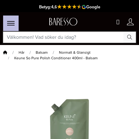
Hem
Hår
Balsam
Normalt & Glansigt
Keune So Pure Polish Conditioner 400ml - Balsam
×
Passar din varukorg
-30%