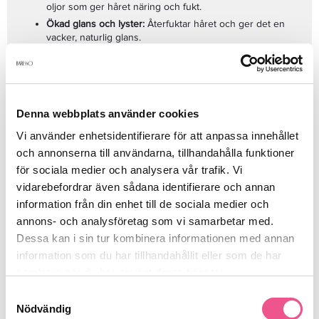
oljor som ger håret näring och fukt.
Ökad glans och lyster:
Återfuktar håret och ger det en
vacker, naturlig glans.
Silkeslen känsla:
Lämnar håret mjukt och hanterbart utan
att tynga ner det.
Mild och ren formel:
Passar för känslig hårbotten och alla
Fördelar:
hårtyper, inklusive färgat hår.
Ger håret en strålande glans och silkeslen mjukhet.
Denna webbplats använder cookies
Återfuktar och stärker håret från rot till topp.
Vi använder enhetsidentifierare för att anpassa innehållet
Skyddar håret mot yttre skador och gör det lätt att kamma.
och annonserna till användarna, tillhandahålla funktioner
Fri från parabener och sulfater, vilket gör det skonsamt
för sociala medier och analysera vår trafik. Vi
mot både hår och hårbotten.
vidarebefordrar även sådana identifierare och annan
Så här använder du Keune So Pure Polish Conditioner 400ml:
information från din enhet till de sociala medier och
Efter schamponering, applicera
Keune So Pure Polish
annons- och analysföretag som vi samarbetar med.
Conditioner
i fuktigt hår.
Dessa kan i sin tur kombinera informationen med annan
Låt verka i 1-3 minuter och massera försiktigt in produkten
information som du har tillhandahållit eller som de har
i hårets längder.
samlat in när du har använt deras tjänster.
Skölj noggrant för att avslöja mjukt, glänsande och friskt
Samtyckesval
hår.
Nödvändig