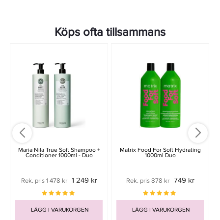
Köps ofta tillsammans
-
Maria Nila True Soft Shampoo +
Matrix Food For Soft Hydrating
Conditioner 1000ml - Duo
1000ml Duo
1 249 kr
749 kr
Rek. pris 1 478 kr
Rek. pris 878 kr
LÄGG I VARUKORGEN
LÄGG I VARUKORGEN