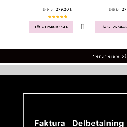
279,20 kr
27
349 kr
349 kr
LÄGG I VARUKORGEN
LÄGG I VARUKO
Prenumerera på