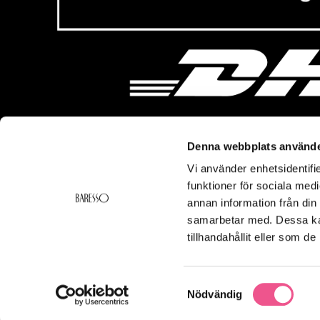
Denna webbplats använde
Vi använder enhetsidentifie
Vi hjälper dig!
Om Ba
funktioner för sociala medi
Kontakt
Baresso 
annan information från din
Köpvillkor
Om Bares
samarbetar med. Dessa kan
Frakt & Leverans
Cookiepol
tillhandahållit eller som d
Ångerrätt & Returer
Integritets
Smspolicy
Samtyckesval
Nödvändig