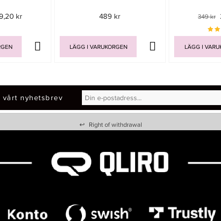
9,20 kr
489 kr
349 kr
RGEN
LÄGG I VARUKORGEN
LÄGG I VAR
 vårt nyhetsbrev
↩
Right of withdrawal