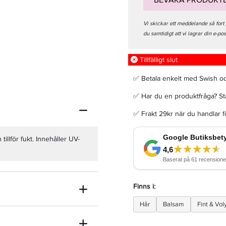
BEVAKA PRODUKT
Vi skickar ett meddelande så fort
du samtidigt att vi lagrar din e-po
Tillfälligt slut
Maria Nila Styling Spray 100ml
✅ Betala enkelt med Swish o
179 kr
✅ Har du en produktfråga? Sta
✅ Frakt 29kr när du handlar 
LÄGG I VARUKORGEN
tillför fukt. Innehåller UV-
Finns i:
Hår
Balsam
Fint & Vo