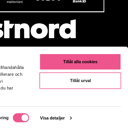
Tillåt alla cookies
illhandahålla
Populärt
ifierare och
Olaplex
Tillåt urval
vi
Kevin Murphy
 du har
K18
Elverktyg & Klippmaskiner
Parfym
Fynda
ring
Visa detaljer