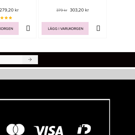
279,20 kr
303,20 kr
379 kr
Rek. pri
UKORGEN
LÄGG I VARUKORGEN
LÄGG I V