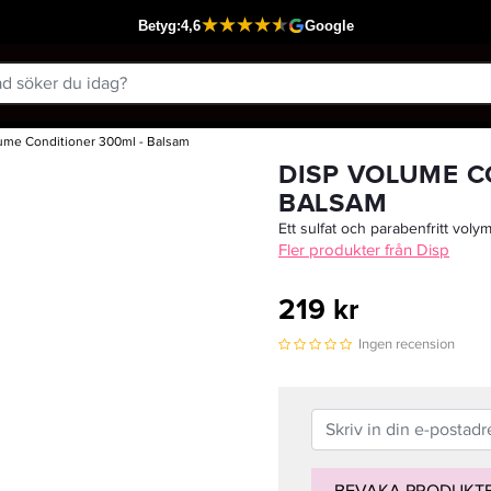
ume Conditioner 300ml - Balsam
Passar din varukorg
DISP VOLUME C
BALSAM
Ett sulfat och parabenfritt vol
Fler produkter från Disp
219 kr
Ingen recension