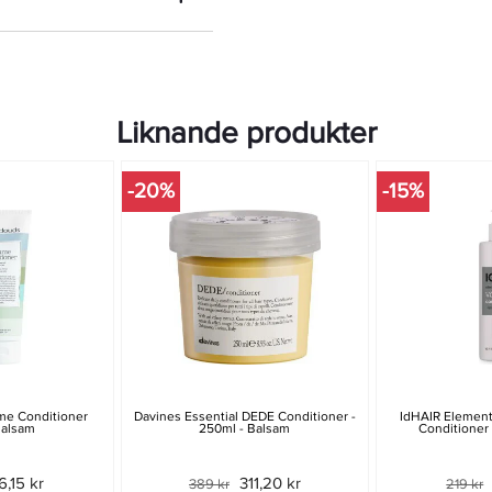
Liknande produkter
-20%
-15%
me Conditioner
Davines Essential DEDE Conditioner -
IdHAIR Element
Balsam
250ml - Balsam
Conditioner
6,15 kr
311,20 kr
389 kr
219 kr