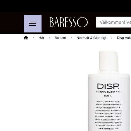
Hem
Hår
Balsam
Normalt & Glansigt
Disp Vol