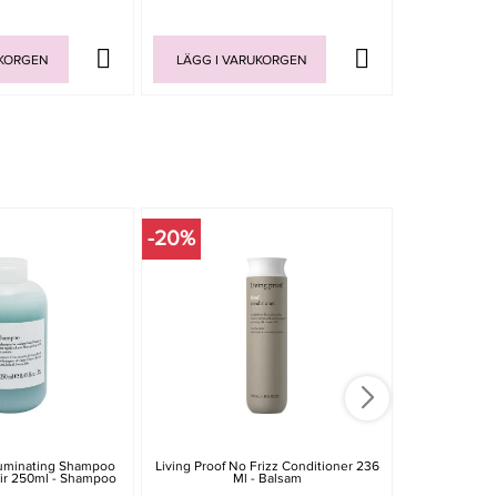
UKORGEN
LÄGG I VARUKORGEN
LÄGG I V
-20%
luminating Shampoo
Living Proof No Frizz Conditioner 236
Maria Nila Sty
ir 250ml - Shampoo
Ml - Balsam
300ml