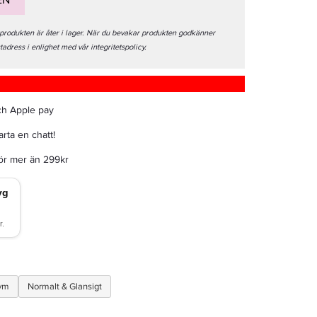
EN
 produkten är åter i lager. När du bevakar produkten godkänner
stadress i enlighet med vår integritetspolicy.
ch Apple pay
rta en chatt!
för mer än 299kr
lym
Normalt & Glansigt