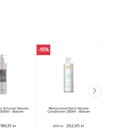
-15%
-25%
s Xclusive Volume
Moroccanoil Extra Volume
Balmain Volu
 300ml - Balsam
Conditioner 250ml - Balsam
186,15 kr
262,65 kr
309 kr
499 