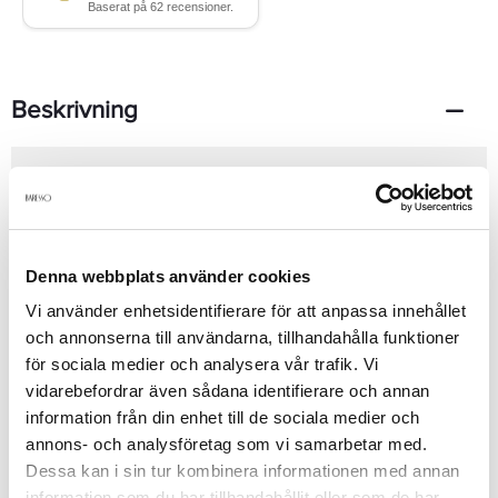
Beskrivning
Innehåller varken sulfater, parabener eller natriumklorid.Med en
bas bestående av de två bästa ekologiska citrusprodukterna ger
Organic Orange Blossom från label.m håret naturlig vård som är
lugnande och vårdande och mycket mild.Innehåller bl.a.
ekologisk citrusblandning, ekologisk bergamott, maltesisk
Denna webbplats använder cookies
blodapelsin, ekologisk algave och ekologisk jojoba- och
avokadoolja. Rengör effektivt men skonsamt och vårdar
Se mer
Vi använder enhetsidentifierare för att anpassa innehållet
hårbotten. Gör håret starkt och elastiskt och mer
och annonserna till användarna, tillhandahålla funktioner
motståndskraftigt.Håret får vacker volym och spänst och blir
för sociala medier och analysera vår trafik. Vi
blankt och glänsande. Applicera i vått hår, låt verka i 2-3 minuter
och skölj till slut ordentligt.
vidarebefordrar även sådana identifierare och annan
Produktdetaljer
information från din enhet till de sociala medier och
annons- och analysföretag som vi samarbetar med.
Dessa kan i sin tur kombinera informationen med annan
Recensioner
information som du har tillhandahållit eller som de har