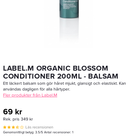
Davines OI All In One Milk 50ml
151,20 kr
189 kr
LÄGG I VARUKORGEN
LABEL.M ORGANIC BLOSSOM
CONDITIONER 200ML - BALSAM
Ett läckert balsam som gör håret mjukt, glansigt och elastiskt. Kan
användas dagligen för alla hårtyper.
Fler produkter från Label.M
69 kr
Rek. pris 349 kr
Läs recensionen
Genomsnittligt betyg:
3.5
/5 Antal recensioner:
1