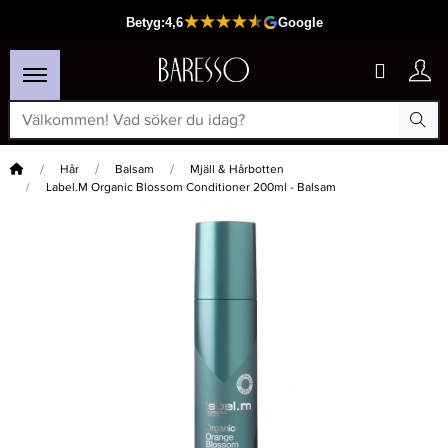
Hem
Hår
Balsam
Mjäll & Hårbotten
Label.M Organic Blossom Conditioner 200ml - Balsam
×
Passar din varukorg
-20%