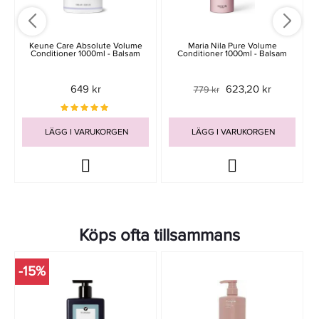
Keune Care Absolute Volume
Maria Nila Pure Volume
Conditioner 1000ml - Balsam
Conditioner 1000ml - Balsam
649 kr
623,20 kr
779 kr
LÄGG I VARUKORGEN
LÄGG I VARUKORGEN
Köps ofta tillsammans
-15%
-