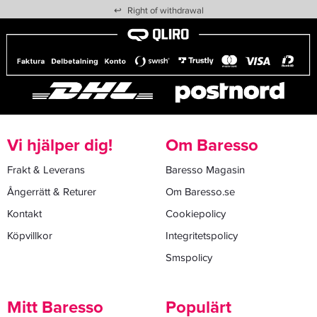
↩
Right of withdrawal
Vi hjälper dig!
Om Baresso
Frakt & Leverans
Baresso Magasin
Ångerrätt & Returer
Om Baresso.se
Kontakt
Cookiepolicy
Köpvillkor
Integritetspolicy
Smspolicy
Mitt Baresso
Populärt