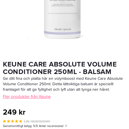
Cutrin AINOA Volume Shampoo 300ml - Schampo
245,65 kr
289 kr
LÄGG I VARUKORGEN
KEUNE CARE ABSOLUTE VOLUME
CONDITIONER 250ML - BALSAM
Ge ditt fina och platta hår en volymboost med Keune Care Absolute
Volume Conditioner 250ml. Detta lättviktiga balsam är speciellt
framtaget för att ge fyllighet och lyft utan att tynga ner håret.
Fler produkter från Keune
249 kr
Läs recensionen
Genomsnittligt betyg:
5
/5 Antal recensioner:
1