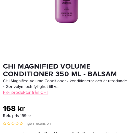
Maria Nila Head & Hair Heal Care Duo 2x500 Ml
669 kr
Rek. pris 849 kr
LÄGG I VARUKORGEN
CHI MAGNIFIED VOLUME
CONDITIONER 350 ML - BALSAM
CHI Magnified Volume Conditioner • konditionerar och är utredande
• Ger volym och fyllighet till v...
Fler produkter från CHI
168 kr
Rek. pris 199 kr
Ingen recension