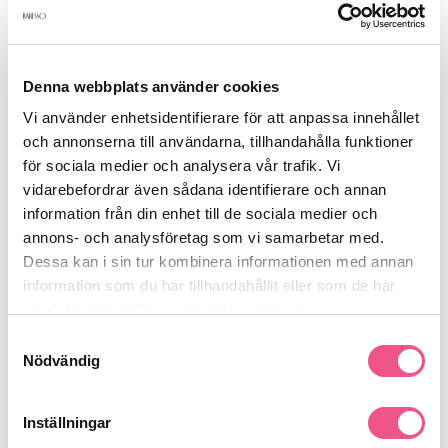
Produktdetaljer
Denna webbplats använder cookies
Recensioner
Vi använder enhetsidentifierare för att anpassa innehållet
och annonserna till användarna, tillhandahålla funktioner
för sociala medier och analysera vår trafik. Vi
Finns i:
vidarebefordrar även sådana identifierare och annan
information från din enhet till de sociala medier och
Hår
Balsam
Fint & Volym
Normalt & Glansigt
annons- och analysföretag som vi samarbetar med.
Dessa kan i sin tur kombinera informationen med annan
information som du har tillhandahållit eller som de har
Liknande produkter
samlat in när du har använt deras tjänster.
Samtyckesval
-15%
-50%
Nödvändig
Inställningar