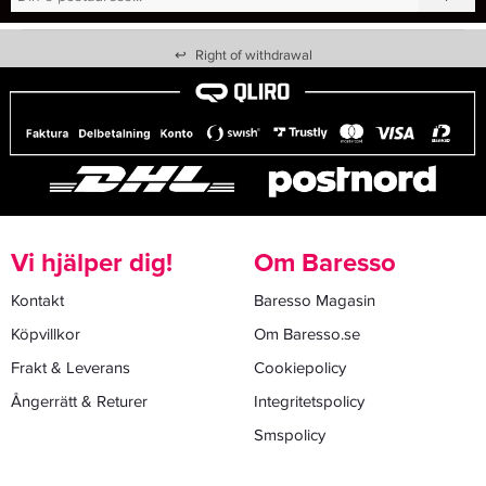
↩
Right of withdrawal
Vi hjälper dig!
Om Baresso
Kontakt
Baresso Magasin
Köpvillkor
Om Baresso.se
Frakt & Leverans
Cookiepolicy
Ångerrätt & Returer
Integritetspolicy
Smspolicy