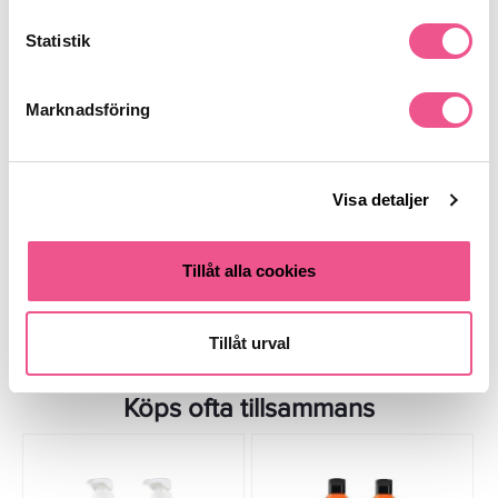
Statistik
Marknadsföring
Waterclouds Volume
Cicamed HLT Conditioner 300ml
Conditioner 200ml - Balsam
- Balsam
186,15 kr
149,50 kr
219 kr
299 kr
Visa detaljer
LÄGG I VARUKORGEN
LÄGG I VARUKORGEN
Tillåt alla cookies
Tillåt urval
Köps ofta tillsammans