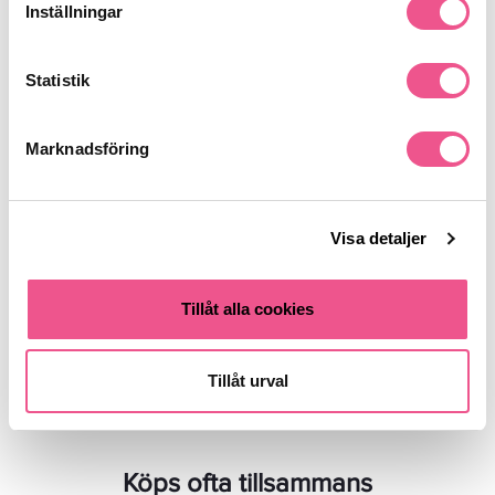
Inställningar
Statistik
Marknadsföring
Lanza Healing Remedy Scalp
Sebastian Professional Dark Oil
Balancing Conditioner 250 Ml -
Lightweight Hair Conditioner
Balsam
50ml - Balsam
Visa detaljer
183,20 kr
64,50 kr
229 kr
129 kr
Tillåt alla cookies
LÄGG I VARUKORGEN
LÄGG I VARUKORGEN
Tillåt urval
Köps ofta tillsammans