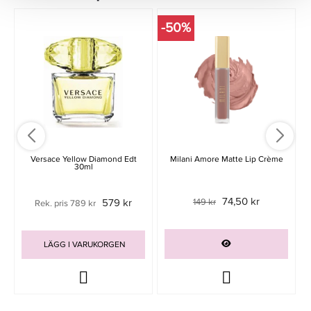
-50%
N
Versace Yellow Diamond Edt
Milani Amore Matte Lip Crème
30ml
74,50 kr
579 kr
149 kr
Rek. pris 789 kr
LÄGG I VARUKORGEN