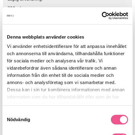
200 ml
Produktdetaljer
Denna webbplats använder cookies
Vi använder enhetsidentifierare för att anpassa innehållet
Recensioner
och annonserna till användarna, tillhandahålla funktioner
för sociala medier och analysera vår trafik. Vi
vidarebefordrar även sådana identifierare och annan
information från din enhet till de sociala medier och
Finns i:
annons- och analysföretag som vi samarbetar med.
Hår
Balsam
Fett & Djuprengörande
Parfymfritt balsam
Dessa kan i sin tur kombinera informationen med annan
information som du har tillhandahållit eller som de har
samlat in när du har använt deras tjänster.
Liknande produkter
Samtyckesval
Nödvändig
-20%
-50%