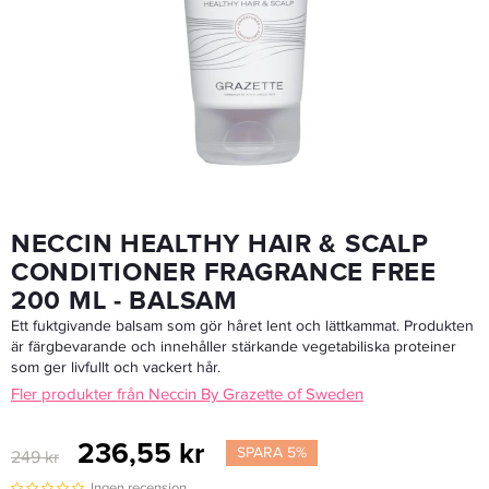
Grazette Neccin Shampoo Fragrance Free 250ml - Schampo
217,55 kr
229 kr
LÄGG I VARUKORGEN
NECCIN HEALTHY HAIR & SCALP
CONDITIONER FRAGRANCE FREE
200 ML - BALSAM
Ett fuktgivande balsam som gör håret lent och lättkammat. Produkten
är färgbevarande och innehåller stärkande vegetabiliska proteiner
som ger livfullt och vackert hår.
Fler produkter från Neccin By Grazette of Sweden
236,55 kr
SPARA 5%
249 kr
Ingen recension