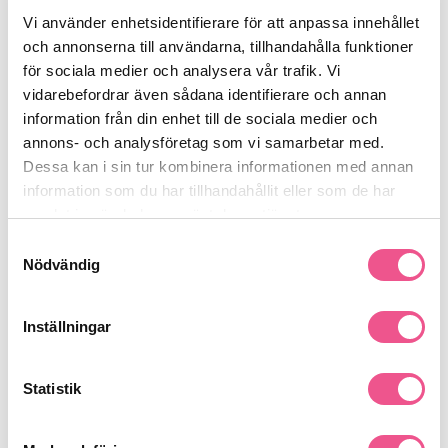
Volym: 946ml
Vi använder enhetsidentifierare för att anpassa innehållet
100% Vegan
och annonserna till användarna, tillhandahålla funktioner
Fritt från syntetiska färgämnen
för sociala medier och analysera vår trafik. Vi
vidarebefordrar även sådana identifierare och annan
Abba Pure Gentle Conditioner ger en mild men effektiv vård för
information från din enhet till de sociala medier och
hela familjen och är idealisk för känslig hårbotten och sköra
annons- och analysföretag som vi samarbetar med.
hårstrån.
Dessa kan i sin tur kombinera informationen med annan
Se mer
information som du har tillhandahållit eller som de har
samlat in när du har använt deras tjänster.
Samtyckesval
Produktdetaljer
Nödvändig
Inställningar
Recensioner
Statistik
Finns i:
Hår
Balsam
Övriga
Fett & Djuprengörande