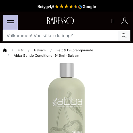
Hem
Hår
Balsam
Fett & Djuprengörande
Abba Gentle Conditioner 946ml - Balsam
×
Passar din varukorg
-8%