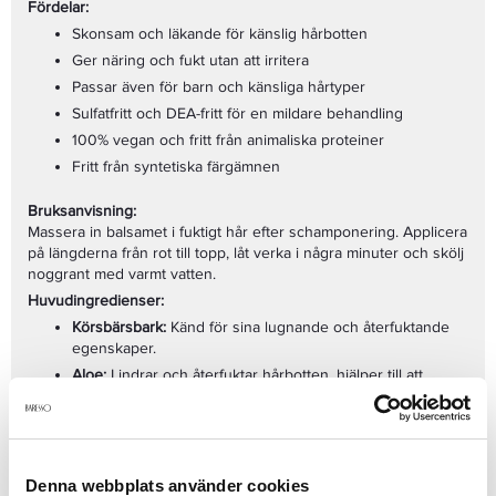
Fördelar:
Skonsam och läkande för känslig hårbotten
Ger näring och fukt utan att irritera
Passar även för barn och känsliga hårtyper
Sulfatfritt och DEA-fritt för en mildare behandling
100% vegan och fritt från animaliska proteiner
Fritt från syntetiska färgämnen
Bruksanvisning:
Massera in balsamet i fuktigt hår efter schamponering. Applicera
på längderna från rot till topp, låt verka i några minuter och skölj
noggrant med varmt vatten.
Huvudingredienser:
Körsbärsbark:
Känd för sina lugnande och återfuktande
egenskaper.
Aloe:
Lindrar och återfuktar hårbotten, hjälper till att
minska irritation.
ProQuinoa Complex:
Stärker och skyddar hårets naturliga
hälsa.
Denna webbplats använder cookies
Produktdetaljer: