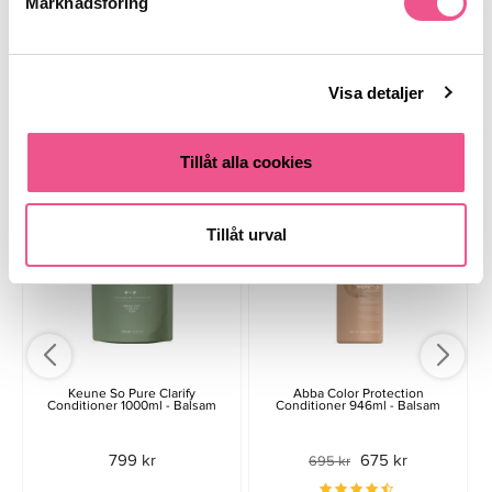
Marknadsföring
Stora Flaskor
Visa detaljer
Liknande produkter
Tillåt alla cookies
-3%
Tillåt urval
Keune So Pure Clarify
Abba Color Protection
Conditioner 1000ml - Balsam
Conditioner 946ml - Balsam
799 kr
675 kr
695 kr