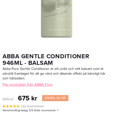
Abba Pure Color Protect Shampoo 236ml - Schampo
229 kr
249 kr
LÄGG I VARUKORGEN
ABBA GENTLE CONDITIONER
946ML - BALSAM
Abba Pure Gentle Conditioner är ett unikt och milt balsam som är
särskilt framtaget för att ge vård och läkande effekt på känsligt hår
och hårbotten.
Fler produkter från ABBA Pure
675 kr
SPARA 20 KR
695 kr
Läs recensionen
Genomsnittligt betyg:
5
/5 Antal recensioner:
1