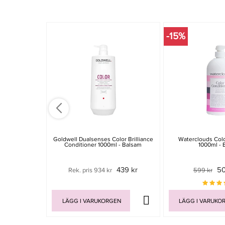
-15%
Goldwell Dualsenses Color Brilliance
Waterclouds Colo
Conditioner 1000ml - Balsam
1000ml - 
439 kr
50
Rek. pris 934 kr
599 kr
LÄGG I VARUKORGEN
LÄGG I VARUKO