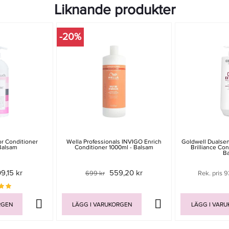
Liknande produkter
-20%
r Conditioner
Wella Professionals INVIGO Enrich
Goldwell Dualsen
Balsam
Conditioner 1000ml - Balsam
Brilliance Con
B
9,15 kr
559,20 kr
699 kr
Rek. pris 9
RGEN
LÄGG I VARUKORGEN
LÄGG I VAR