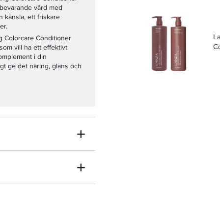
rgbevarande vård med
 känsla, ett friskare
er.
L
 Colorcare Conditioner
C
om vill ha ett effektivt
omplement i din
igt ge det näring, glans och