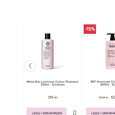
-15%
Maria Nila Luminous Colour Shampoo
REF Illuminate C
350ml - Schampo
600ml - S
319 kr
50
599 kr
LÄGG I VARUKORGEN
LÄGG I VARUKO