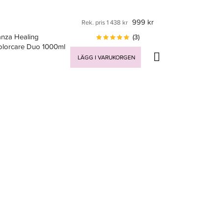
999 kr
Rek. pris 1 438 kr
anza Healing
(3)
olorcare Duo 1000ml
LÄGG I VARUKORGEN