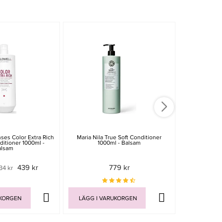
-20%
ses Color Extra Rich
Maria Nila True Soft Conditioner
Wella SP Luxe
ditioner 1000ml -
1000ml - Balsam
100
alsam
439 kr
779 kr
34 kr
889 
UKORGEN
LÄGG I VARUKORGEN
LÄGG I V