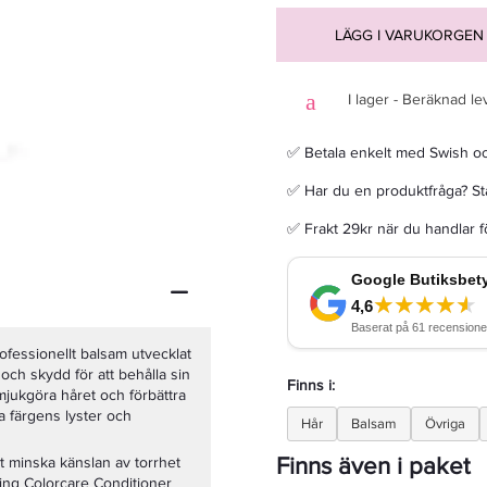
LÄGG I VARUKORGEN
I lager - Beräknad le
Maria Nila Pure Volume Shampoo 100ml - Schampo
✅ Betala enkelt med Swish o
✅ Har du en produktfråga? Sta
150 kr
✅ Frakt 29kr när du handlar 
LÄGG I VARUKORGEN
ofessionellt balsam utvecklat
och skydd för att behålla sin
Finns i:
 mjukgöra håret och förbättra
ra färgens lyster och
Hår
Balsam
Övriga
Finns även i paket
att minska känslan av torrhet
ing Colorcare Conditioner