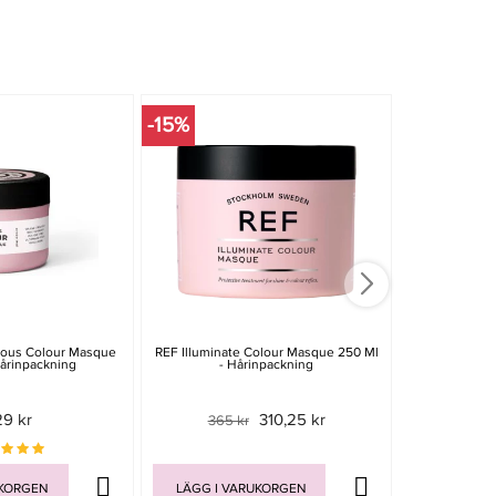
-15%
-20%
nous Colour Masque
REF Illuminate Colour Masque 250 Ml
Wella SP Col
årinpackning
- Hårinpackning
29 kr
310,25 kr
365 kr
329 
UKORGEN
LÄGG I VARUKORGEN
LÄGG I V