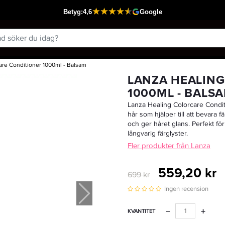
are Conditioner 1000ml - Balsam
Passar din varukorg
LANZA HEALING
1000ML - BALS
Lanza Healing Colorcare Condit
hår som hjälper till att bevara 
och ger håret glans. Perfekt för 
långvarig färglyster.
Fler produkter från Lanza
559,20 kr
699 kr
Ingen recension
−
+
KVANTITET