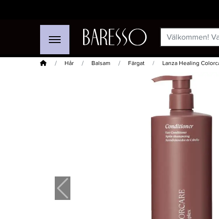
Hem
Hår
Balsam
Färgat
Lanza Healing Colorc