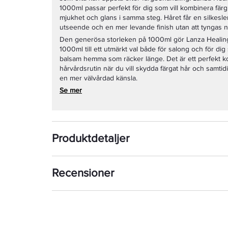
1000ml passar perfekt för dig som vill kombinera fä
mjukhet och glans i samma steg. Håret får en silkeslen
utseende och en mer levande finish utan att tyngas n
Den generösa storleken på 1000ml gör Lanza Healing
1000ml till ett utmärkt val både för salong och för dig s
balsam hemma som räcker länge. Det är ett perfekt k
hårvårdsrutin när du vill skydda färgat hår och samtid
en mer välvårdad känsla.
Se mer
Produktdetaljer
Recensioner