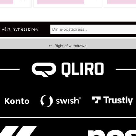
 vårt nyhetsbrev
↩
Right of withdrawal