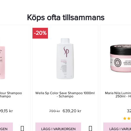
Köps ofta tillsammans
-20%
olour Shampoo
Wella Sp Color Save Shampoo 1000ml
Maria Nila Lumi
champo
- Schampo
250ml - H
9,15 kr
639,20 kr
3
799 kr
RGEN
LÄGG I VARUKORGEN
LÄGG I VAR