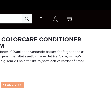
×
 COLORCARE CONDITIONER
AM
ioner 1000ml är ett vårdande balsam för färgbehandlat
-20%
färgens intensitet samtidigt som det återfuktar, mjukgör
dig som vill ha ett friskt, följsamt och välvårdat hår med
SPARA 20%