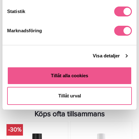
Statistik
Marknadsföring
Maria Nila Luminous Colour
Cutrin AINOA Color Conditioner
Conditioner 300ml - Balsam
200ml - Balsam
319 kr
144,50 kr
289 kr
Visa detaljer
LÄGG I VARUKORGEN
LÄGG I VARUKORGEN
Tillåt alla cookies
Tillåt urval
Köps ofta tillsammans
-30%