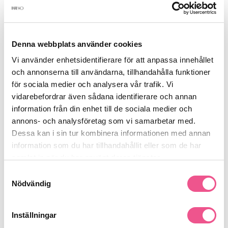
Produktdetaljer
Denna webbplats använder cookies
Recensioner
Vi använder enhetsidentifierare för att anpassa innehållet
och annonserna till användarna, tillhandahålla funktioner
för sociala medier och analysera vår trafik. Vi
Finns i:
vidarebefordrar även sådana identifierare och annan
information från din enhet till de sociala medier och
Hår
Balsam
Färgat
annons- och analysföretag som vi samarbetar med.
Dessa kan i sin tur kombinera informationen med annan
information som du har tillhandahållit eller som de har
Liknande produkter
samlat in när du har använt deras tjänster.
Samtyckesval
-50%
-
Nödvändig
Inställningar