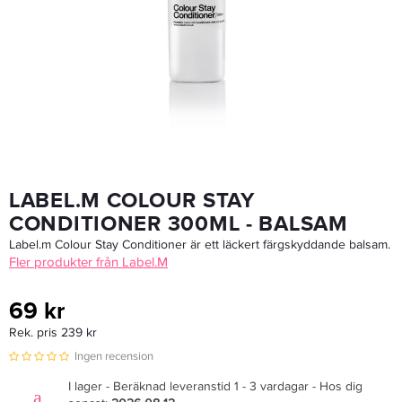
Label.M Warming Oil Treatment 4x15ml
69 kr
Rek. pris 299 kr
LÄGG I VARUKORGEN
LABEL.M COLOUR STAY
CONDITIONER 300ML - BALSAM
Label.m Colour Stay Conditioner är ett läckert färgskyddande balsam.
Fler produkter från Label.M
69 kr
Rek. pris 239 kr
Ingen recension
I lager - Beräknad leveranstid 1 - 3 vardagar - Hos dig