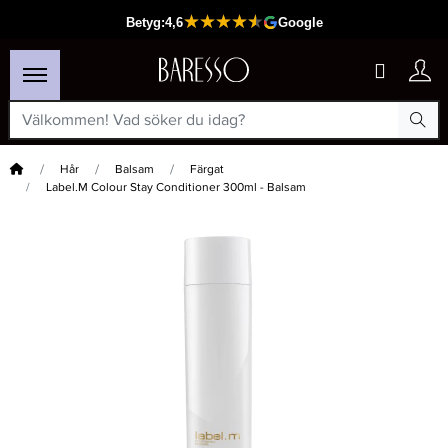
Hem
Hår
Balsam
Färgat
Label.M Colour Stay Conditioner 300ml - Balsam
×
Passar din varukorg