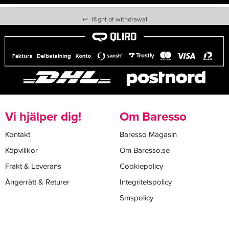
↩
Right of withdrawal
Vi hjälper dig!
Om Baresso
Kontakt
Baresso Magasin
Köpvillkor
Om Baresso.se
Frakt & Leverans
Cookiepolicy
Ångerrätt & Returer
Integritetspolicy
Smspolicy