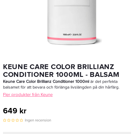
Goldwell Dualsenses Color Extra Rich Brilliance Shampoo 250ml -
Schampo
160,30 kr
229 kr
LÄGG I VARUKORGEN
KEUNE CARE COLOR BRILLIANZ
CONDITIONER 1000ML - BALSAM
Keune Care Color Brillianz Conditioner 1000ml
är det perfekta
balsamet för att bevara och förlänga livslängden på din hårfärg.
Fler produkter från Keune
649 kr
Ingen recension