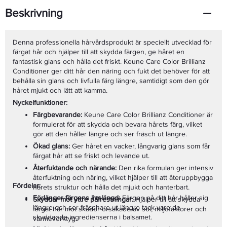
Beskrivning
Denna professionella hårvårdsprodukt är speciellt utvecklad för
färgat hår och hjälper till att skydda färgen, ge håret en
fantastisk glans och hålla det friskt. Keune Care Color Brillianz
Conditioner ger ditt hår den näring och fukt det behöver för att
behålla sin glans och livfulla färg längre, samtidigt som den gör
håret mjukt och lätt att kamma.
Nyckelfunktioner:
Färgbevarande:
Keune Care Color Brillianz Conditioner är
formulerat för att skydda och bevara hårets färg, vilket
gör att den håller längre och ser fräsch ut längre.
Ökad glans:
Ger håret en vacker, långvarig glans som får
färgat hår att se friskt och levande ut.
Återfuktande och närande:
Den rika formulan ger intensiv
återfuktning och näring, vilket hjälper till att återuppbygga
Fördelar:
hårets struktur och hålla det mjukt och hanterbart.
Förlänger färgens livslängd:
Färgen på ditt hår håller sig
Skyddar mot yttre påfrestningar:
Hjälper till att skydda
längre och ser fräschare ut längre tack vare de
färgat hår mot skador orsakade av sol, miljöfaktorer och
skyddande ingredienserna i balsamet.
värmeverktyg.