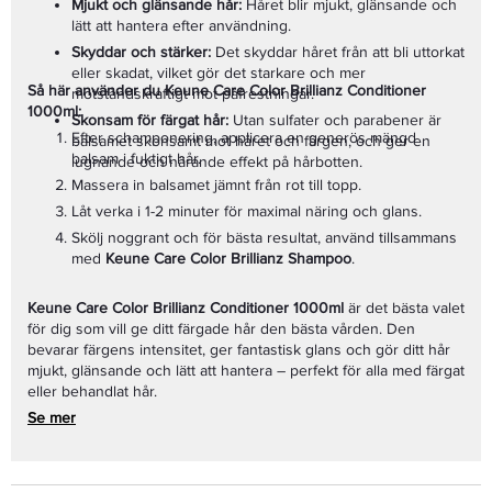
Mjukt och glänsande hår:
Håret blir mjukt, glänsande och
lätt att hantera efter användning.
Skyddar och stärker:
Det skyddar håret från att bli uttorkat
eller skadat, vilket gör det starkare och mer
Så här använder du Keune Care Color Brillianz Conditioner
motståndskraftigt mot påfrestningar.
1000ml:
Skonsam för färgat hår:
Utan sulfater och parabener är
Efter schamponering, applicera en generös mängd
balsamet skonsamt mot håret och färgen, och ger en
balsam i fuktigt hår.
lugnande och närande effekt på hårbotten.
Massera in balsamet jämnt från rot till topp.
Låt verka i 1-2 minuter för maximal näring och glans.
Skölj noggrant och för bästa resultat, använd tillsammans
med
Keune Care Color Brillianz Shampoo
.
Keune Care Color Brillianz Conditioner 1000ml
är det bästa valet
för dig som vill ge ditt färgade hår den bästa vården. Den
bevarar färgens intensitet, ger fantastisk glans och gör ditt hår
mjukt, glänsande och lätt att hantera – perfekt för alla med färgat
eller behandlat hår.
Se mer