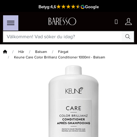
Hem
Hår
Balsam
Färgat
Keune Care Color Brillianz Conditioner 1000ml - Balsam
×
Passar din varukorg
-30%