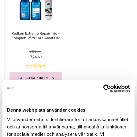
Redken Extreme Repair Trio –
Komplett Vård För Skadat Hår
905 kr
724 kr
LÄGG I VARUKORGEN
Denna webbplats använder cookies
Beskrivning
Vi använder enhetsidentifierare för att anpassa innehållet
och annonserna till användarna, tillhandahålla funktioner
Ger omedelbart näring och reder ut håret. Hjälper till att skydda
för sociala medier och analysera vår trafik. Vi