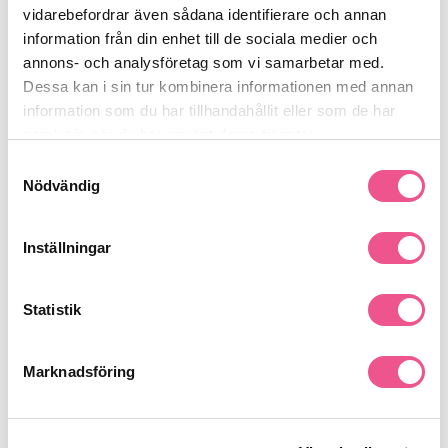
mot värme och skadar inte hårfärgen. Ger glans och mjukhet
vidarebefordrar även sådana identifierare och annan
med en silkeslen finish.150ml
information från din enhet till de sociala medier och
annons- och analysföretag som vi samarbetar med.
Dessa kan i sin tur kombinera informationen med annan
Produktdetaljer
information som du har tillhandahållit eller som de har
samlat in när du har använt deras tjänster.
Samtyckesval
Recensioner
Nödvändig
Inställningar
Finns i:
Fynda
Hår
Kampanjer
BARESSO DEALS
Statistik
Behandling
Marknadsföring
Liknande produkter