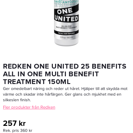
Redken One United Styling 30ml
63,20 kr
79 kr
LÄGG I VARUKORGEN
REDKEN ONE UNITED 25 BENEFITS
ALL IN ONE MULTI BENEFIT
TREATMENT 150ML
Ger omedelbart näring och reder ut håret. Hjälper till att skydda mot
värme och skadar inte hårfärgen. Ger glans och mjukhet med en
silkeslen finish.
Fler produkter från Redken
257 kr
Rek. pris 360 kr