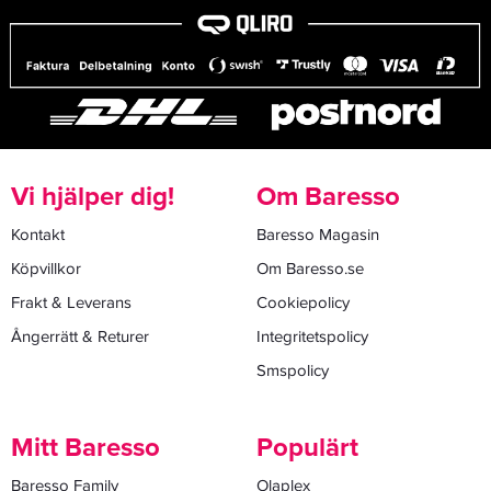
Vi hjälper dig!
Om Baresso
Kontakt
Baresso Magasin
Köpvillkor
Om Baresso.se
Frakt & Leverans
Cookiepolicy
Ångerrätt & Returer
Integritetspolicy
Smspolicy
Mitt Baresso
Populärt
Baresso Family
Olaplex