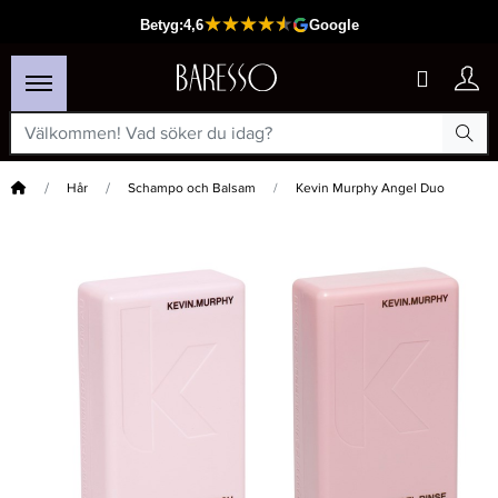
Hem
Hår
Schampo och Balsam
Kevin Murphy Angel Duo
×
Passar din varukorg
Maria Nila Heal Duo Paket 350ml + 300ml