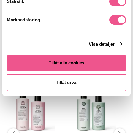
Statistik
Finns i:
Marknadsföring
Fynda
Hår
Kampanjer
BARESSO DEALS
Schampo
Torrt & Frissigt
Färgat
Hårvård
Paketerbjudande
Visa detaljer
Kampanjer
Hårvård
Schampo och Balsam
Tillåt alla cookies
Liknande produkter
Tillåt urval