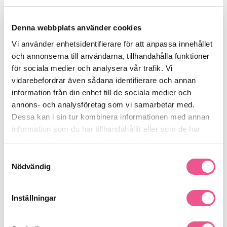
Användning:
Angel.Wash
: Massera schampot i fuktigt hår och skapa ett
rikt lödder. Skölj noggrant och upprepa vid behov.
Denna webbplats använder cookies
Angel.Rinse
: Applicera balsamet i nytvättat, fuktigt hår. Låt
Vi använder enhetsidentifierare för att anpassa innehållet
verka i 1–2 minuter och skölj noggrant.
och annonserna till användarna, tillhandahålla funktioner
Passar för:
för sociala medier och analysera vår trafik. Vi
Fint eller platt hår som behöver volym och lyft
vidarebefordrar även sådana identifierare och annan
Hår som vill ha textur och fyllighet utan att kännas tungt
information från din enhet till de sociala medier och
annons- och analysföretag som vi samarbetar med.
Vegansk och Cruelty-Free
Dessa kan i sin tur kombinera informationen med annan
Fri från sulfater och parabener.
information som du har tillhandahållit eller som de har
Se mer
samlat in när du har använt deras tjänster.
Samtyckesval
Nödvändig
Produktdetaljer
Inställningar
Recensioner