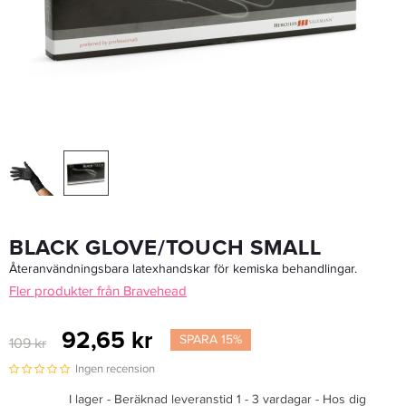
Triumph 95/261 Pinnkam 8,5" - Hårkam
67,15 kr
79 kr
LÄGG I VARUKORGEN
BLACK GLOVE/TOUCH SMALL
Återanvändningsbara latexhandskar för kemiska behandlingar.
Fler produkter från Bravehead
92,65 kr
SPARA 15%
109 kr
Ingen recension
I lager - Beräknad leveranstid 1 - 3 vardagar - Hos dig