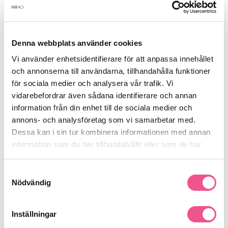
Produktdetaljer
Denna webbplats använder cookies
Recensioner
Vi använder enhetsidentifierare för att anpassa innehållet
och annonserna till användarna, tillhandahålla funktioner
för sociala medier och analysera vår trafik. Vi
Finns i:
vidarebefordrar även sådana identifierare och annan
information från din enhet till de sociala medier och
Frisörshop
Utrustning
Skyddsutrustning
annons- och analysföretag som vi samarbetar med.
Dessa kan i sin tur kombinera informationen med annan
information som du har tillhandahållit eller som de har
Liknande produkter
samlat in när du har använt deras tjänster.
Samtyckesval
-15%
-15%
Nödvändig
Inställningar