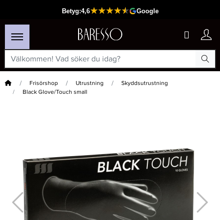
Hem
Frisörshop
Utrustning
Skyddsutrustning
Black Glove/Touch small
×
Passar din varukorg
-15%