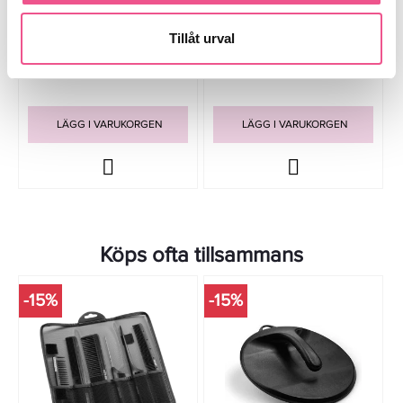
Aluminium Väska Med Hjul
Joewell Scissor Folder -
Saxhölster
Tillåt urval
1 843,65 kr
111,20 kr
2 169 kr
139 kr
LÄGG I VARUKORGEN
LÄGG I VARUKORGEN
Köps ofta tillsammans
-15%
-15%