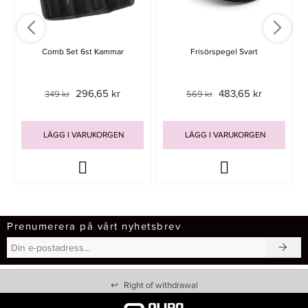
Comb Set 6st Kammar
Frisörspegel Svart
296,65 kr
483,65 kr
349 kr
569 kr
LÄGG I VARUKORGEN
LÄGG I VARUKORGEN
Prenumerera på vårt nyhetsbrev
↩
Right of withdrawal