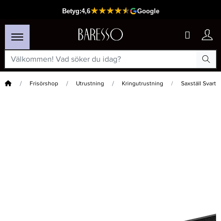
Hem
Frisörshop
Utrustning
Kringutrustning
Saxställ Svart
×
Passar din varukorg
-15%
Nackborste Trä Soft