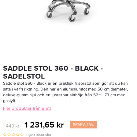
Wella Toning 1.9% Color Touch Emulsion Väte, 1 Lit
231,20 kr
289 kr
LÄGG I VARUKORGEN
SADDLE STOL 360 - BLACK -
SADELSTOL
Saddle stol 360 - Black är en praktisk frisörstol som gör att du kan
sitta i valfri riktning. Den har en aluminiumfot med 50 cm diameter,
deluxe-gummihjul och en justerbar sitthöjd från 52 till 73 cm med
gaslyft.
Fler produkter från Bratt
1 231,65 kr
SPARA 15%
1 449 kr
Ingen recension