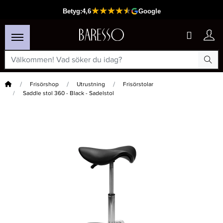
Hem
Frisörshop
Utrustning
Frisörstolar
Saddle stol 360 - Black - Sadelstol
×
Passar din varukorg
-20%