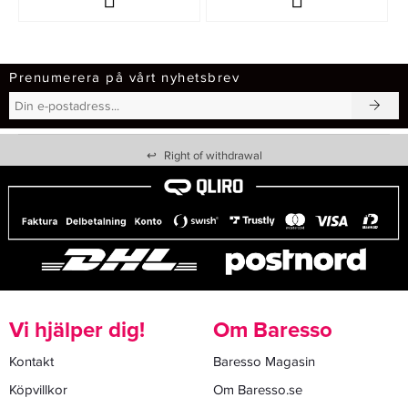
Prenumerera på vårt nyhetsbrev
↩
Right of withdrawal
Vi hjälper dig!
Om Baresso
Kontakt
Baresso Magasin
Köpvillkor
Om Baresso.se