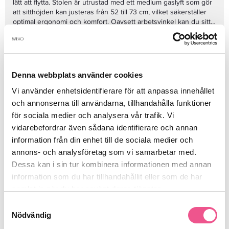
lätt att flytta. Stolen är utrustad med ett medium gaslyft som gör
att sitthöjden kan justeras från 52 till 73 cm, vilket säkerställer
optimal ergonomi och komfort. Oavsett arbetsvinkel kan du sitta
bekvämt i valfri riktning. Saddle stol 360 - Black är den perfekta
Se mer
lösningen för professionella frisörer som söker både stil och
funktionalitet i sin arbetsplats.
Bas: Aluminium, 50 cm i diameter
Denna webbplats använder cookies
Produktdetaljer
Hjul: Deluxe gummihjul med segering
Vi använder enhetsidentifierare för att anpassa innehållet
och annonserna till användarna, tillhandahålla funktioner
Storlek: Gaslyft medium, justerbar sitthöjd från 52 - 73 cm
Recensioner
för sociala medier och analysera vår trafik. Vi
vidarebefordrar även sådana identifierare och annan
information från din enhet till de sociala medier och
annons- och analysföretag som vi samarbetar med.
Finns i:
Dessa kan i sin tur kombinera informationen med annan
Frisörshop
Utrustning
Frisörstolar
information som du har tillhandahållit eller som de har
samlat in när du har använt deras tjänster.
Samtyckesval
Nödvändig
Liknande produkter