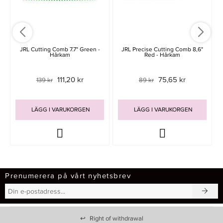
JRL Cutting Comb 7.7" Green -
JRL Precise Cutting Comb 8,6"
Hårkam
Red - Hårkam
111,20 kr
75,65 kr
139 kr
89 kr
LÄGG I VARUKORGEN
LÄGG I VARUKORGEN
Prenumerera på vårt nyhetsbrev
↩
Right of withdrawal