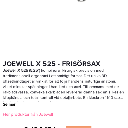
Schwarzkopf Professional BC Bonacure R-TWO Renewal Sealer 145ml
161,40 kr
269 kr
LÄGG I VARUKORGEN
JOEWELL X 525 - FRISÖRSAX
Joewell X 525 (5,25")
kombinerar kirurgisk precision med
tredimensionell ergonomi i ett smidigt format. Det unika 3D-
offsethandtaget är vinklat för att följa handens naturliga anatomi,
vilket minskar spänningar i handled och axel. Tillsammans med de
rakbladsvassa, konvexa skärbladen levererar denna sax en silkeslen
klippkänsla och total kontroll vid detaljarbete. En klockren 11/10-sax
för den kvalitetsmedvetna frisören.
Se mer
Fler produkter från Joewell