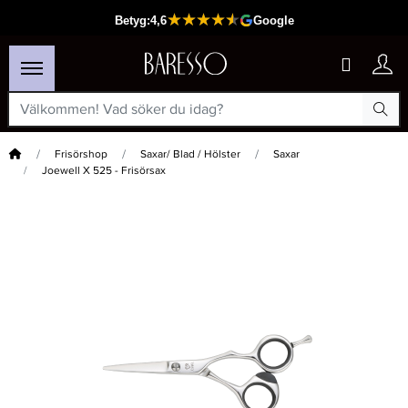
Hem
Frisörshop
Saxar/ Blad / Hölster
Saxar
Joewell X 525 - Frisörsax
×
Passar din varukorg
-40%