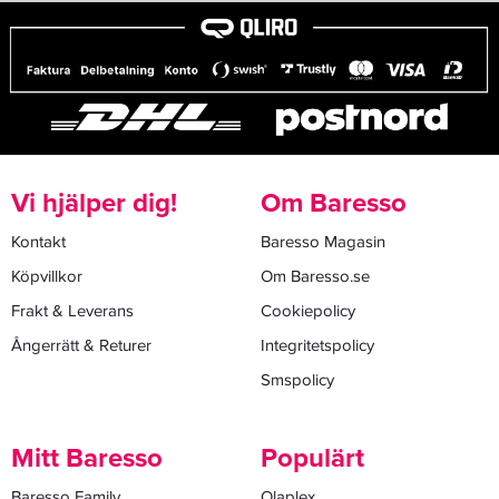
Vi hjälper dig!
Om Baresso
Kontakt
Baresso Magasin
Köpvillkor
Om Baresso.se
Frakt & Leverans
Cookiepolicy
Ångerrätt & Returer
Integritetspolicy
Smspolicy
Mitt Baresso
Populärt
Baresso Family
Olaplex