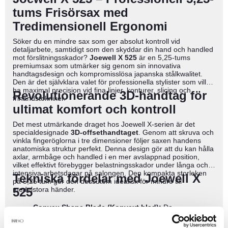
tums Frisörsax med
Tredimensionell Ergonomi
Söker du en mindre sax som ger absolut kontroll vid
detaljarbete, samtidigt som den skyddar din hand och handled
mot förslitningsskador?
Joewell X 525
är en 5,25-tums
premiumsax som utmärker sig genom sin innovativa
handtagsdesign och kompromisslösa japanska stålkwalitet.
Den är det självklara valet för professionella stylister som vill
ha maximal precision vid fina linjer, konturer, slicing och
Revolutionerande 3D-handtag för
frihandstekniker.
ultimat komfort och kontroll
Det mest utmärkande draget hos Joewell X-serien är det
specialdesignade
3D-offsethandtaget
. Genom att skruva och
vinkla fingeröglorna i tre dimensioner följer saxen handens
anatomiska struktur perfekt. Denna design gör att du kan hålla
axlar, armbåge och handled i en mer avslappnad position,
vilket effektivt förebygger belastningsskador under långa och
intensiva arbetsdagar på salongen. Den kompakta storleken
Tekniska fördelar med Joewell X
på 5,25 tum gör den dessutom idealisk för mindre till
medelstora händer.
525
Convex Shape Blade (Konvext blad):
De
handslipade, konvexa bladen ger en extremt vass och
hållbar egg. Det gör att saxen klipper med minimalt