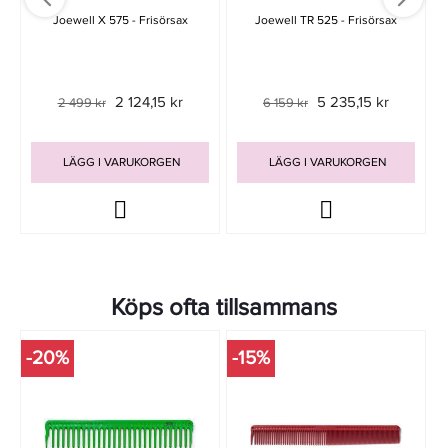
Joewell X 575 - Frisörsax
Joewell TR 525 - Frisörsax
2 124,15 kr
5 235,15 kr
2 499 kr
6 159 kr
LÄGG I VARUKORGEN
LÄGG I VARUKORGEN
Köps ofta tillsammans
-20%
-15%
-