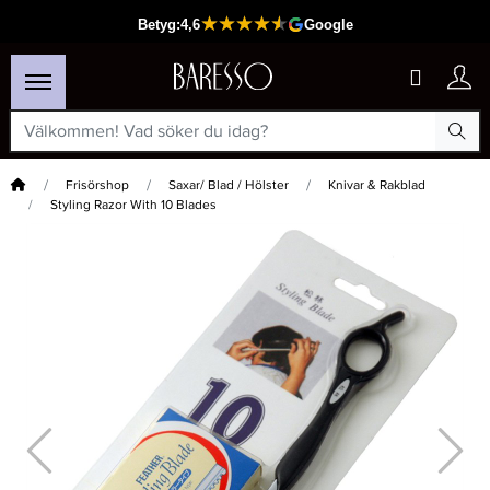
Hem
Frisörshop
Saxar/ Blad / Hölster
Knivar & Rakblad
Styling Razor With 10 Blades
×
Passar din varukorg
-15%