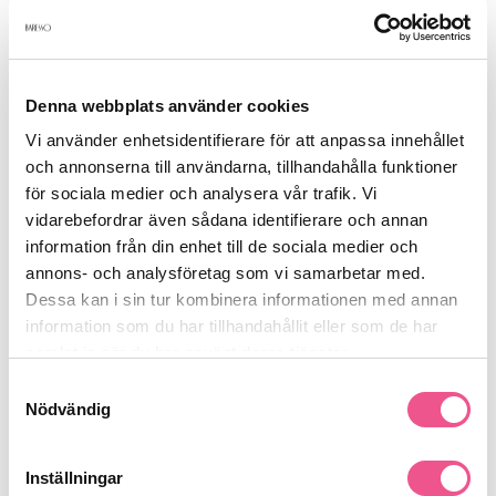
Produktdetaljer
Recensioner
Denna webbplats använder cookies
Vi använder enhetsidentifierare för att anpassa innehållet
och annonserna till användarna, tillhandahålla funktioner
Finns i:
för sociala medier och analysera vår trafik. Vi
vidarebefordrar även sådana identifierare och annan
Hud
Frisörshop
Saxar/ Blad / Hölster
Knivar & Rakblad
information från din enhet till de sociala medier och
Hårborttagning
Rakknivar & Tillbehör
annons- och analysföretag som vi samarbetar med.
Dessa kan i sin tur kombinera informationen med annan
information som du har tillhandahållit eller som de har
samlat in när du har använt deras tjänster.
Liknande produkter
Samtyckesval
Nödvändig
-15%
-15%
Inställningar