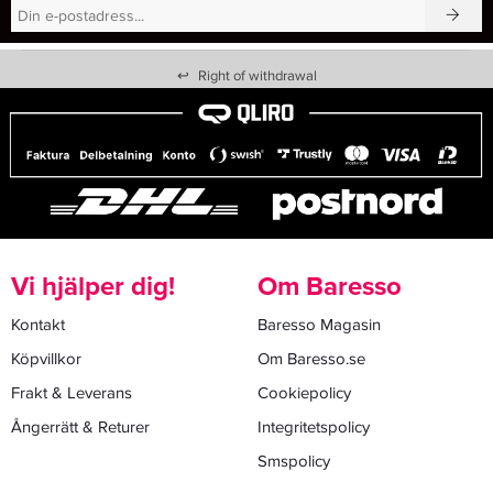
↩
Right of withdrawal
Vi hjälper dig!
Om Baresso
Kontakt
Baresso Magasin
Köpvillkor
Om Baresso.se
Frakt & Leverans
Cookiepolicy
Ångerrätt & Returer
Integritetspolicy
Smspolicy