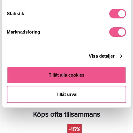
Statistik
Marknadsföring
Pen Razor Blades
Razor With 10 Blades
152,15 kr
126,65 kr
179 kr
149 kr
Visa detaljer
LÄGG I VARUKORGEN
LÄGG I VARUKORGEN
Tillåt alla cookies
Tillåt urval
Köps ofta tillsammans
-15%