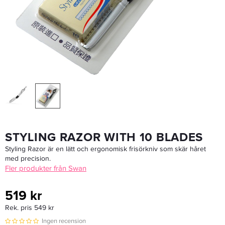
Halkra Original Rolls - Svart
169,15 kr
199 kr
LÄGG I VARUKORGEN
STYLING RAZOR WITH 10 BLADES
Styling Razor är en lätt och ergonomisk frisörkniv som skär håret
med precision.
Fler produkter från Swan
519 kr
Rek. pris 549 kr
Ingen recension