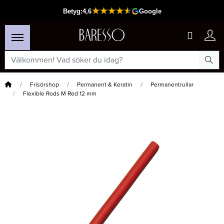
Hem
Frisörshop
Permanent & Keratin
Permanentrullar
Flexible Rods M Red 12 mm
×
Passar din varukorg
-50%