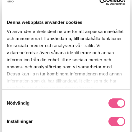
Recensioner
Denna webbplats använder cookies
Vi använder enhetsidentifierare för att anpassa innehållet
Finns i:
och annonserna till användarna, tillhandahålla funktioner
för sociala medier och analysera vår trafik. Vi
Fynda
Frisörshop
Permanent & Keratin
Permanentrullar
vidarebefordrar även sådana identifierare och annan
Outlet
information från din enhet till de sociala medier och
annons- och analysföretag som vi samarbetar med.
Dessa kan i sin tur kombinera informationen med annan
information som du har tillhandahållit eller som de har
Liknande produkter
samlat in när du har använt deras tjänster.
Samtyckesval
-50%
-50%
Nödvändig
Inställningar