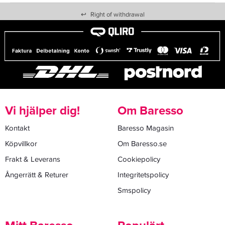
↩
Right of withdrawal
Vi hjälper dig!
Om Baresso
Kontakt
Baresso Magasin
Köpvillkor
Om Baresso.se
Frakt & Leverans
Cookiepolicy
Ångerrätt & Returer
Integritetspolicy
Smspolicy