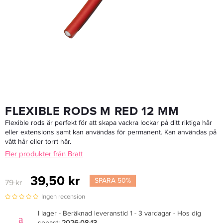
Kleral Neutraliserings Vätska Neutralizer 1000ml - Permanentvätska
124,50 kr
249 kr
LÄGG I VARUKORGEN
FLEXIBLE RODS M RED 12 MM
Flexible rods är perfekt för att skapa vackra lockar på ditt riktiga hår
eller extensions samt kan användas för permanent. Kan användas på
vått hår eller torrt hår.
Fler produkter från Bratt
39,50 kr
SPARA 50%
79 kr
Ingen recension
I lager - Beräknad leveranstid 1 - 3 vardagar - Hos dig
senast:
2026-08-13