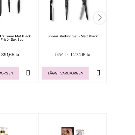
t Xtreme Mat Black
Shorai Starting Set - Matt Black
Olivia Gar
 Frisör Sax Set
891,65 kr
1 274,15 kr
1 499 kr
529 
UKORGEN
LÄGG I VARUKORGEN
LÄGG I V