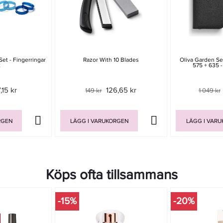
Set - Fingerringar
Razor With 10 Blades
Oliva Garden Se
t
575 + 635 -
,15 kr
126,65 kr
149 kr
1 049 kr
RGEN
LÄGG I VARUKORGEN
LÄGG I VAR
Köps ofta tillsammans
-15%
-20%