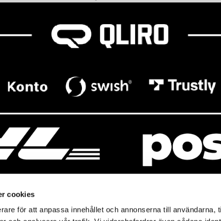
r cookies
rare för att anpassa innehållet och annonserna till användarna, t
resso
Mitt Baresso