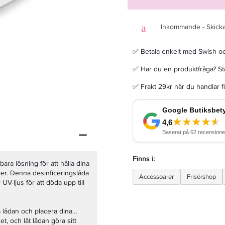
Inkommande - Skicka
✅ Betala enkelt med Swish o
Kérastase Nutritive 8H Magic Night Serum 30ml - Hårolja
✅ Har du en produktfråga? Sta
✅ Frakt 29kr när du handlar 
260,95 kr
307 kr
LÄGG I VARUKORGEN
Finns i:
ara lösning för att hålla dina
ier. Denna desinficeringslåda
Accessoarer
Frisörshop
-ljus för att döda upp till
 lådan och placera dina
et, och låt lådan göra sitt