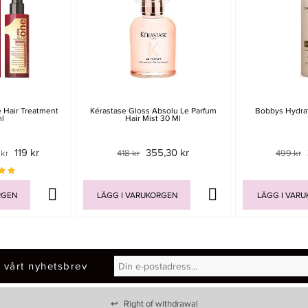
e Hair Treatment
Kérastase Gloss Absolu Le Parfum
Bobbys Hydra
l
Hair Mist 30 Ml
119 kr
355,30 kr
 kr
418 kr
499 kr
RGEN
LÄGG I VARUKORGEN
LÄGG I VAR
 vårt nyhetsbrev
↩
Right of withdrawal