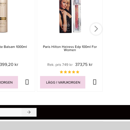
te Balsam 1000ml
Paris Hilton Heiress Edp 100ml For
BabylissPro 
Women
B
399,20 kr
373,75 kr
Rek. pris 749 kr
Rek. pri
UKORGEN
LÄGG I VARUKORGEN
LÄGG I V