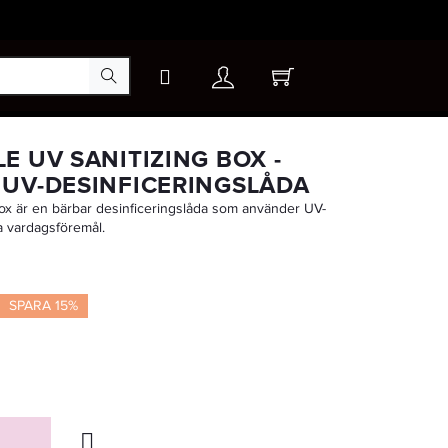
×
E UV SANITIZING BOX -
UV-DESINFICERINGSLÅDA
ox är en bärbar desinficeringslåda som använder UV-
-30%
na vardagsföremål.
SPARA 15%