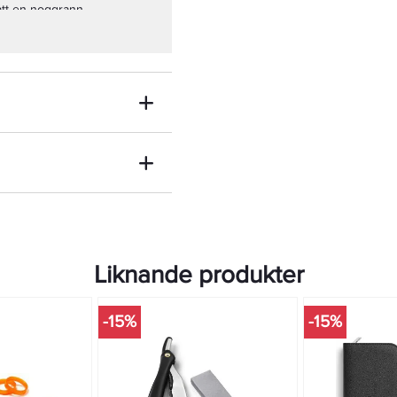
ått en noggrann
an användas för att rengöra
klar, smycken, glasögon,
h passar perfekt i din
på språng eller hemma för att
er.
rdar. Med Ennva Portable UV
na vardagsföremål och hålla
n för en renare och mer
Liknande produkter
-15%
-15%