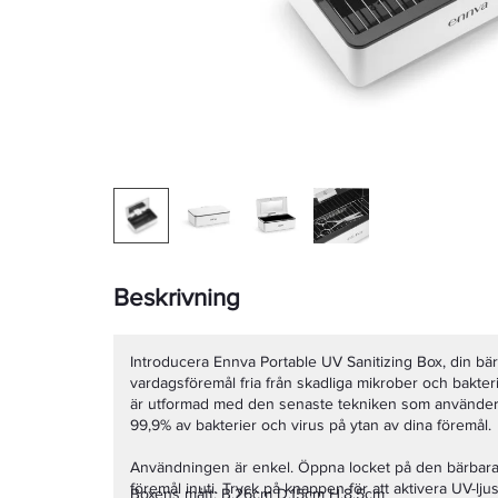
Beskrivning
Introducera Ennva Portable UV Sanitizing Box, din bärb
vardagsföremål fria från skadliga mikrober och bakter
är utformad med den senaste tekniken som använder UV
99,9% av bakterier och virus på ytan av dina föremål.
Användningen är enkel. Öppna locket på den bärbara
föremål inuti. Tryck på knappen för att aktivera UV-ljus
Boxens mått: B.26cm D.15cm H.8,5cm