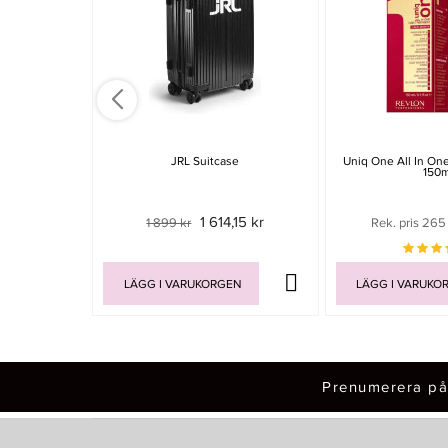
JRL Suitcase
Uniq One All In On
150m
1 614,15 kr
1 899 kr
Rek. pris 265
LÄGG I VARUKORGEN
LÄGG I VARUKO
Prenumerera på