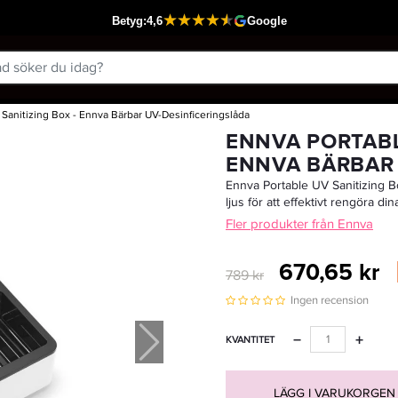
 Sanitizing Box - Ennva Bärbar UV-Desinficeringslåda
Passar din varukorg
ENNVA PORTABL
ENNVA BÄRBAR 
Ennva Portable UV Sanitizing B
ljus för att effektivt rengöra di
Fler produkter från Ennva
670,65 kr
789 kr
Ingen recension
−
+
KVANTITET
LÄGG I VARUKORGEN