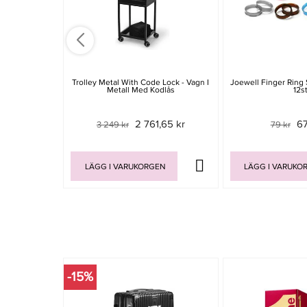
Trolley Metal With Code Lock - Vagn I
Joewell Finger Ring 
Metall Med Kodlås
12s
2 761,65 kr
67
3 249 kr
79 kr
LÄGG I VARUKORGEN
LÄGG I VARUKO
-15%