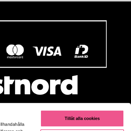
Tillåt alla cookies
illhandahålla
Populärt