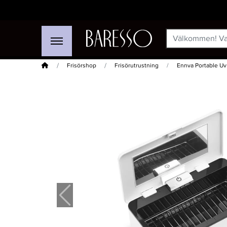
Hem
Frisörshop
Frisörutrustning
Ennva Portable Uv
-15%