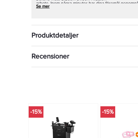
arbete. Inom några minuter har dina föremål genomg
Se mer
rengöringsprocess och är redo att användas igen.
Denna bärbara desinficeringslåda är mångsidig och k
en mängd olika föremål, inklusive mobiltelefoner, nyc
leksaker och mycket mer. Den är lätt att ta med dig oc
Produktdetaljer
handväska, väska eller i bilen. Använd den när du är 
säkerställa att dina föremål är fria från skadliga bakteri
Recensioner
Sluta oroa dig för att dina föremål kan vara smittohä
Sanitizing Box kan du enkelt och bekvämt rengöra di
dig och din familj friska. Det är den bärbara lösninge
hälsosam vardag.
-15%
-15%