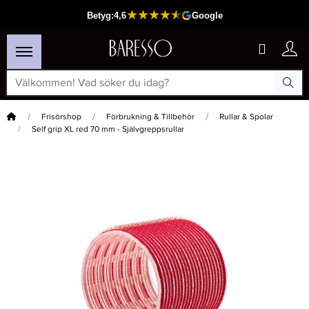
Hem
Frisörshop
Förbrukning & Tillbehör
Rullar & Spolar
Self grip XL red 70 mm - Självgreppsrullar
×
Passar din varukorg
-15%