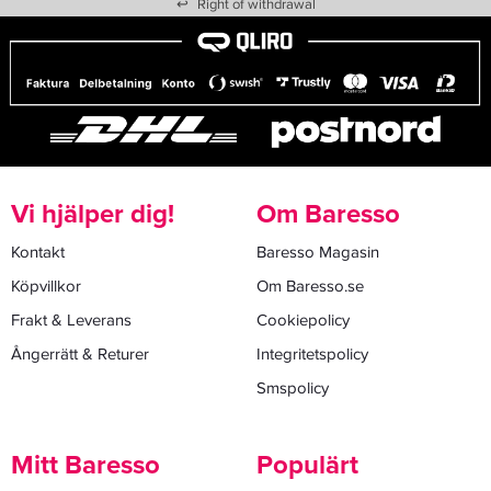
↩
Right of withdrawal
Vi hjälper dig!
Om Baresso
Kontakt
Baresso Magasin
Köpvillkor
Om Baresso.se
Frakt & Leverans
Cookiepolicy
Ångerrätt & Returer
Integritetspolicy
Smspolicy
Mitt Baresso
Populärt