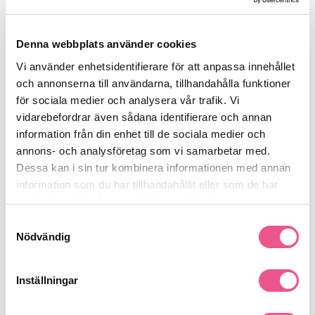
Recensioner
Denna webbplats använder cookies
Vi använder enhetsidentifierare för att anpassa innehållet
och annonserna till användarna, tillhandahålla funktioner
Finns i:
för sociala medier och analysera vår trafik. Vi
vidarebefordrar även sådana identifierare och annan
Frisörshop
Förbrukning & Tillbehör
Rullar & Spolar
information från din enhet till de sociala medier och
annons- och analysföretag som vi samarbetar med.
Dessa kan i sin tur kombinera informationen med annan
Liknande produkter
information som du har tillhandahållit eller som de har
samlat in när du har använt deras tjänster.
-15%
-15%
-
Samtyckesval
Nödvändig
Inställningar