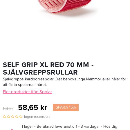
Hårklämmor Rubber Grip
92,65 kr
109 kr
LÄGG I VARUKORGEN
SELF GRIP XL RED 70 MM -
SJÄLVGREPPSRULLAR
Självgrepps kardborrespolar. Det behövs inga klämmor eller nålar för
att fästa spolarna i håret.
Fler produkter från Spolar
58,65 kr
SPARA 15%
69 kr
Ingen recension
I lager - Beräknad leveranstid 1 - 3 vardagar - Hos dig