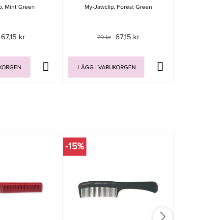
p, Mint Green
My-Jawclip, Forest Green
My-Ja
67,15 kr
67,15 kr
79 kr
79 
UKORGEN
LÄGG I VARUKORGEN
LÄGG I V
-15%
-15%