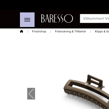
Hem
Frisörshop
Förbrukning & Tillbehör
Klipps & G
-15%