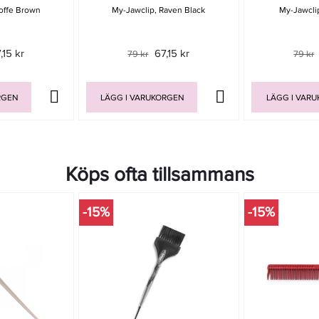
offe Brown
My-Jawclip, Raven Black
My-Jawcli
,15 kr
67,15 kr
79 kr
79 kr
RGEN
LÄGG I VARUKORGEN
LÄGG I VAR
Köps ofta tillsammans
-15%
-15%