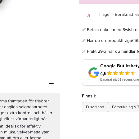
I lager - Beräknad le
✅ Betala enkelt med Swish o
Olivia Garden Med & Thick Detangler - Hårborste
✅ Har du en produktfråga? Sta
✅ Frakt 29kr när du handlar 
109,65 kr
129 kr
LÄGG I VARUKORGEN
Finns i:
mma framtagen för frisörer
et dagliga salongsarbetet.
Frisörshop
Förbrukning & T
r extra kontroll och håller
t eller svårhanterligt hår.
idealisk för effektiv
en mjuka, velvet-matta ytan
an att dra eller fastna.