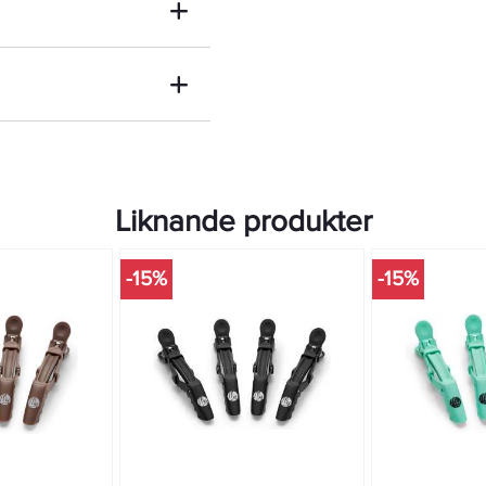
Liknande produkter
-15%
-15%