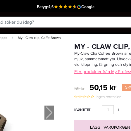
ripps
My - Claw clip, Coffe Brown
Passar din varukorg
MY - CLAW CLI
My-Claw Clip Coffee Brown är e
mjuk, sammetsmatt yta. Utveckla
vid klippning, färgning och styli
Fler produkter från My Profes
50,15 kr
SP
59 kr
Ingen recension
−
+
KVANTITET
LÄGG I VARUKORGEN