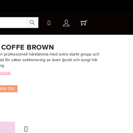
×
P, COFFE BROWN
n professionell hårklämma med extra starkt grepp och
d för säker sektionering av även tjockt och tungt hår
-15%
ng.
sional
ARA 15%