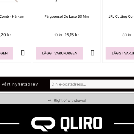
 Comb - Hårkam
Färgpensel De Luxe 50 Mm
JRL Cutting Co
,20 kr
16,15 kr
19 kr
89 kr
RGEN
LÄGG I VARUKORGEN
LÄGG I VAR
 vårt nyhetsbrev
↩
Right of withdrawal