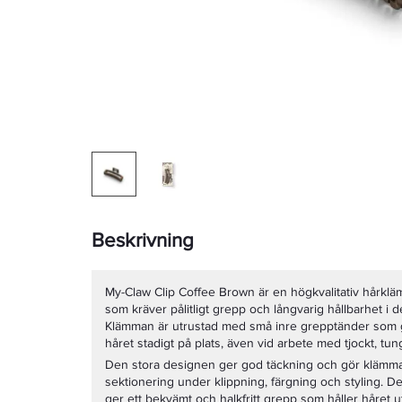
Beskrivning
My-Claw Clip Coffee Brown är en högkvalitativ hårklä
som kräver pålitligt grepp och långvarig hållbarhet i d
Klämman är utrustad med små inre grepptänder som ge
håret stadigt på plats, även vid arbete med tjockt, tung
Den stora designen ger god täckning och gör klämman 
sektionering under klippning, färgning och styling. D
ger ett bekvämt och halkfritt grepp som håller håret ut