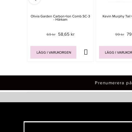
Olivia Garden Carbon+Ion Comb SC-3
Kevin Murphy Tail
- Hårkam
58,65 kr
79
69 kr
99 kr
LÄGG I VARUKORGEN
LÄGG I VARUKO
Prenumerera på