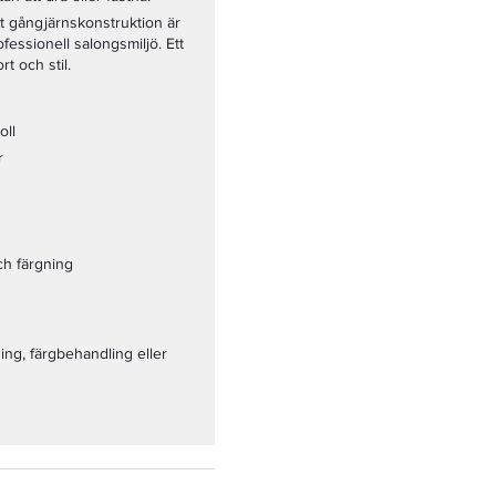
rkt gångjärnskonstruktion är
fessionell salongsmiljö. Ett
t och stil.
oll
r
och färgning
ing, färgbehandling eller