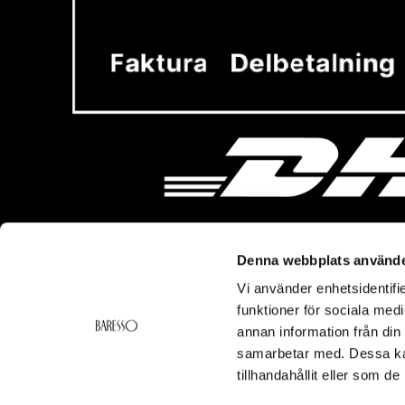
Denna webbplats använde
Vi använder enhetsidentifie
Vi hjälper dig!
Om Ba
funktioner för sociala medi
Kontakt
Baresso 
annan information från din
Köpvillkor
Om Bares
samarbetar med. Dessa kan
Frakt & Leverans
Cookiepol
tillhandahållit eller som d
Ångerrätt & Returer
Integritets