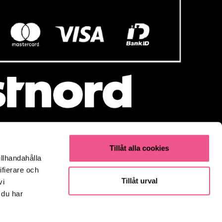
Tillåt alla cookies
illhandahålla
Populärt
ifierare och
Olaplex
Tillåt urval
vi
Kevin Murphy
 du har
K18
Elverktyg & Klippmaskiner