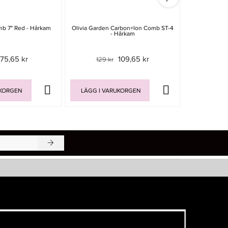
mb 7" Red - Hårkam
Olivia Garden Carbon+Ion Comb ST-4
Färgs
- Hårkam
75,65 kr
109,65 kr
129 kr
29 
UKORGEN
LÄGG I VARUKORGEN
LÄGG I V