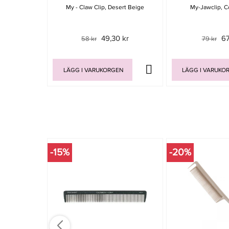
My - Claw Clip, Desert Beige
My-Jawclip, C
49,30 kr
67
58 kr
79 kr
LÄGG I VARUKORGEN
LÄGG I VARUKO
-15%
-20%