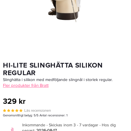
Wella Väteperoxid 12% Welloxon Perfect 1 Lit
231,20 kr
289 kr
LÄGG I VARUKORGEN
HI-LITE SLINGHÄTTA SILIKON
REGULAR
Slinghätta i silikon med medföljande slingnål i storlek regular.
Fler produkter från Bratt
329 kr
Läs recensionen
Genomsnittligt betyg:
5
/5 Antal recensioner:
1
Inkommande - Skickas inom 3 - 7 vardagar - Hos dig
senast:
2026-08-17