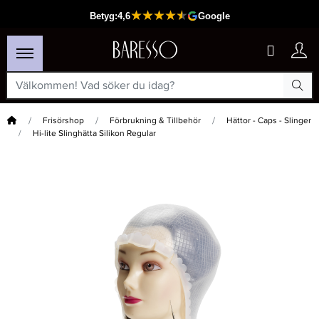
Hem
Frisörshop
Förbrukning & Tillbehör
Hättor - Caps - Slinger
Hi-lite Slinghätta Silikon Regular
×
Passar din varukorg
-20%