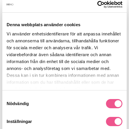
Produktdetaljer
Denna webbplats använder cookies
Recensioner
Vi använder enhetsidentifierare för att anpassa innehållet
och annonserna till användarna, tillhandahålla funktioner
för sociala medier och analysera vår trafik. Vi
Finns i:
vidarebefordrar även sådana identifierare och annan
information från din enhet till de sociala medier och
Frisörshop
Förbrukning & Tillbehör
Hättor - Caps - Slinger
annons- och analysföretag som vi samarbetar med.
Dessa kan i sin tur kombinera informationen med annan
information som du har tillhandahållit eller som de har
Liknande produkter
samlat in när du har använt deras tjänster.
Samtyckesval
Nödvändig
Inställningar