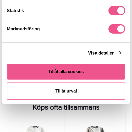
Statistik
Marknadsföring
Hi-Lite Slinghätta Silikon De
Hi-Lite Slinghätta Silikon Large
Luxe
419 kr
339 kr
Visa detaljer
LÄGG I VARUKORGEN
LÄGG I VARUKORGEN
Tillåt alla cookies
Tillåt urval
Köps ofta tillsammans