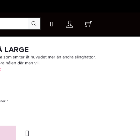
×
Å LARGE
tta som smiter åt huvudet mer än andra slinghättor.
öra hålen där man vill.
-15%
k
oner:
1