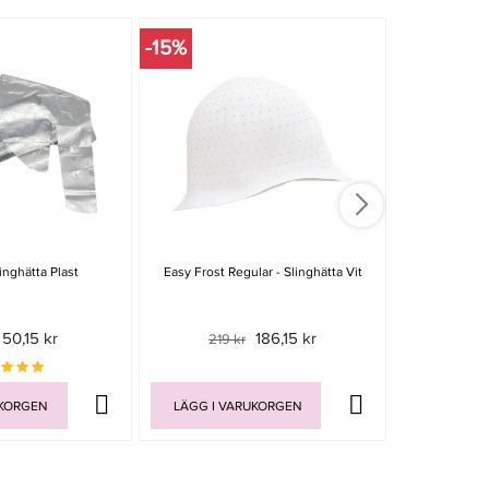
-15%
nghätta Plast
Easy Frost Regular - Slinghätta Vit
Hi-Lite Slin
50,15 kr
186,15 kr
219 kr
UKORGEN
LÄGG I VARUKORGEN
LÄGG I V