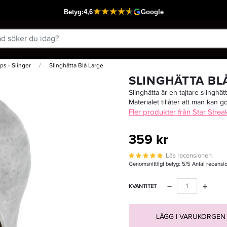
ps - Slinger
Slinghätta Blå Large
Passar din varukorg
SLINGHÄTTA BL
Slinghätta är en tajtare slinghä
Materialet tillåter att man kan g
Fler produkter från Star Strea
359 kr
Läs recensionen
Genomsnittligt betyg:
5
/5 Antal recensi
−
+
KVANTITET
LÄGG I VARUKORGEN