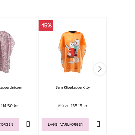
-15%
kappa Unicorn
Barn Klippkappa Kitty
Maria Nila F
114,50 kr
135,15 kr
159 kr
UKORGEN
LÄGG I VARUKORGEN
LÄGG I V