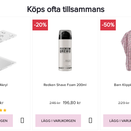
Köps ofta tillsammans
-20%
-50%
 Akryl
Redken Shave Foam 200ml
Barn Klipp
kr
196,80 kr
246 kr
229 kr
RGEN
LÄGG I VARUKORGEN
LÄGG I VAR