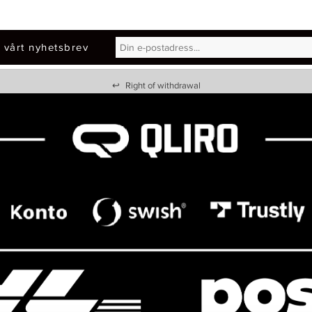
 vårt nyhetsbrev
↩
Right of withdrawal