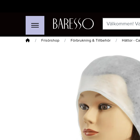
Hem
Frisörshop
Förbrukning & Tillbehör
Hättor - Ca