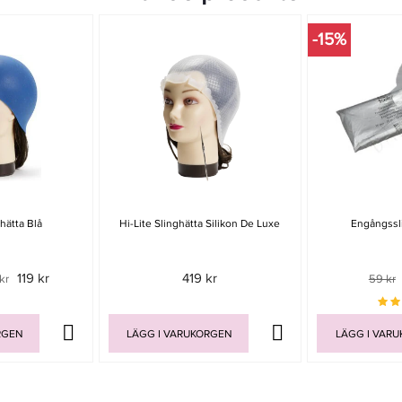
-15%
ghätta Blå
Hi-Lite Slinghätta Silikon De Luxe
Engångssli
119 kr
419 kr
kr
59 kr
RGEN
LÄGG I VARUKORGEN
LÄGG I VAR