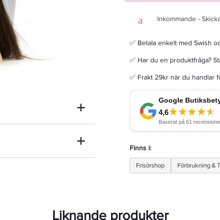
Inkommande - Skicka
✅ Betala enkelt med Swish o
Semperguard Powder Free Latex S 6-7 100ST
✅ Har du en produktfråga? Sta
✅ Frakt 29kr när du handlar 
249 kr
Rek. pris 399 kr
LÄGG I VARUKORGEN
Finns i:
Frisörshop
Förbrukning & T
Liknande produkter