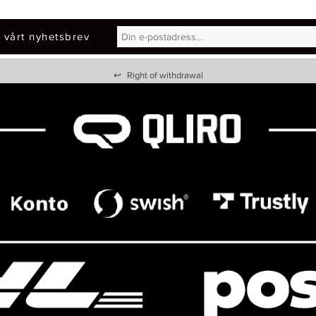
 vårt nyhetsbrev
↩
Right of withdrawal