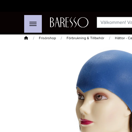
Hem
Frisörshop
Förbrukning & Tillbehör
Hättor - Ca
-15%