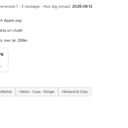
veranstid 1 - 3 vardagar - Hos dig senast:
2026-08-12
ch Apple pay
rta en chatt!
för mer än 299kr
illbehör
Hättor - Caps - Slinger
Hårband & Clips