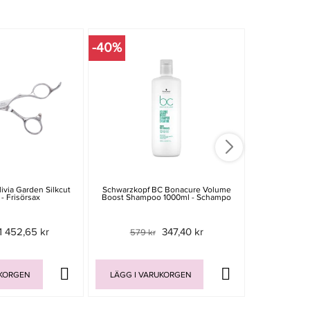
-40%
-15%
ivia Garden Silkcut
Schwarzkopf BC Bonacure Volume
Smooth Fol
- Frisörsax
Boost Shampoo 1000ml - Schampo
1 452,65 kr
347,40 kr
579 kr
119 
UKORGEN
LÄGG I VARUKORGEN
LÄGG I V