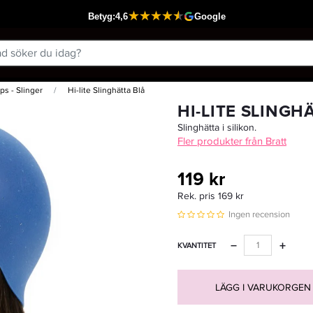
ps - Slinger
Hi-lite Slinghätta Blå
Passar din varukorg
HI-LITE SLINGH
Slinghätta i silikon.
Fler produkter från Bratt
119 kr
Rek. pris 169 kr
Ingen recension
−
+
KVANTITET
LÄGG I VARUKORGEN