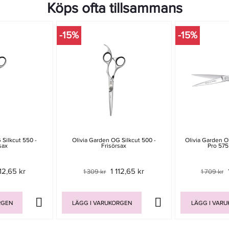
Köps ofta tillsammans
-15%
-15%
 Silkcut 550 -
Olivia Garden OG Silkcut 500 -
Olivia Garden Ol
sax
Frisörsax
Pro 575 
112,65 kr
1 112,65 kr
1 309 kr
1 709 kr
RGEN
LÄGG I VARUKORGEN
LÄGG I VAR