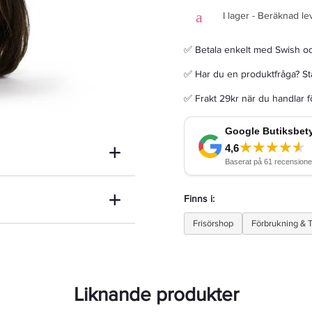
I lager - Beräknad le
✅ Betala enkelt med Swish o
✅ Har du en produktfråga? Sta
Cutrin MUOTO Perms Classic Curling Lotion N 75ml - Permanentvätska
✅ Frakt 29kr när du handlar 
143,65 kr
169 kr
LÄGG I VARUKORGEN
Finns i:
Frisörshop
Förbrukning & T
Liknande produkter