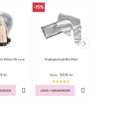
-15%
-15%
tta Silikon De Luxe
Engångsslinghätta Plast
Perman
19 kr
50,15 kr
59 kr
59 
UKORGEN
LÄGG I VARUKORGEN
LÄGG I V