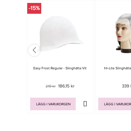
-15%
Easy Frost Regular - Slinghätta Vit
Hi-Lite Slinghätt
186,15 kr
339 
219 kr
LÄGG I VARUKORGEN
LÄGG I VARUKO